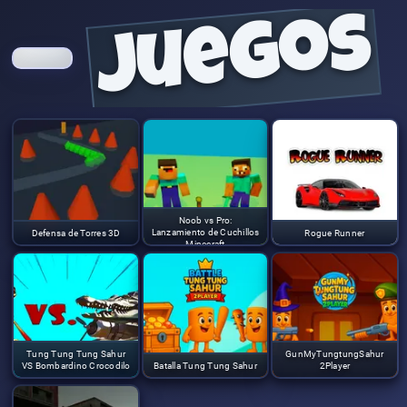
juegos
Noob vs Pro:
Lanzamiento de Cuchillos
Defensa de Torres 3D
Rogue Runner
Minecraft
Tung Tung Tung Sahur
GunMyTungtungSahur
VS Bombardino Crocodilo
Batalla Tung Tung Sahur
2Player