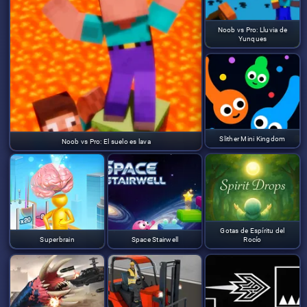
Noob vs Pro: Lluvia de
Yunques
Slither Mini Kingdom
Noob vs Pro: El suelo es lava
Gotas de Espíritu del
Superbrain
Space Stairwell
Rocío