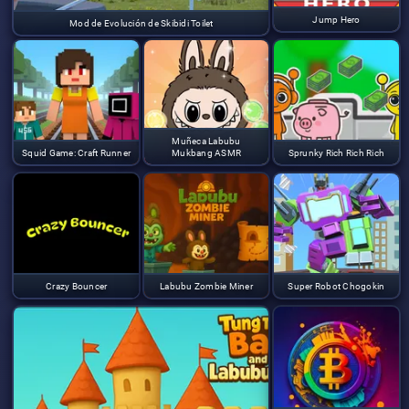
Jump Hero
Mod de Evolución de Skibidi Toilet
Muñeca Labubu
Squid Game: Craft Runner
Mukbang ASMR
Sprunky Rich Rich Rich
Crazy Bouncer
Labubu Zombie Miner
Super Robot Chogokin