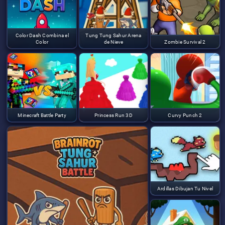
Color Dash Combina el
Tung Tung Sahur Arena
Color
de Nieve
Zombie Survival 2
Minecraft Battle Party
Princess Run 3D
Curvy Punch 2
Ardillas Dibujan Tu Nivel