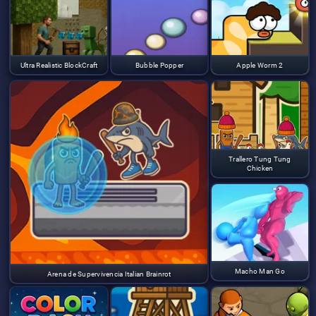
Ultra Realistic BlockCraft
Bubble Popper
Apple Worm 2
Trallero Tung Tung
Chicken
Macho Man Go
Arena de Supervivencia Italian Brainrot