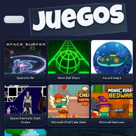
juegos
Space Surfer
Neon Ball Slope
Aqua Escape
Space Geometry Dash
Ondas
Minicraft Chef Cake Wars
Minicraft Bedwars