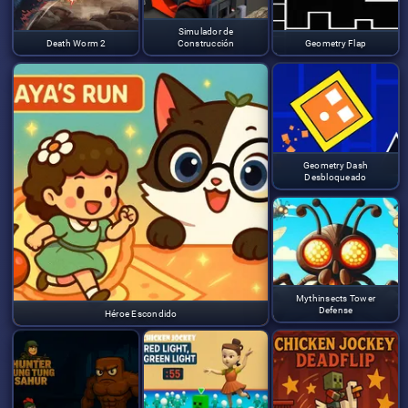
Simulador de
Death Worm 2
Construcción
Geometry Flap
Geometry Dash
Desbloqueado
Mythinsects Tower
Defense
Héroe Escondido