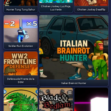
Chicken Jockey: Luz Roja,
Hunter Tung Tung Sahur
Luz Verde
Chicken Jockey Deadflip
Soldier Run Evolution
Defensa del Frente de la
SGM
Italian Brainrot Hunter