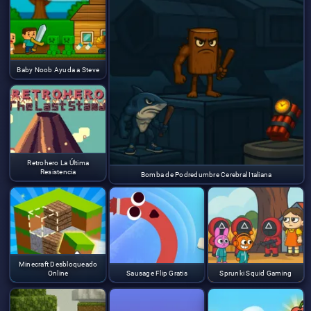
Baby Noob Ayuda a Steve
Retrohero La Última
Resistencia
Bomba de Podredumbre Cerebral Italiana
Minecraft Desbloqueado
Online
Sausage Flip Gratis
Sprunki Squid Gaming