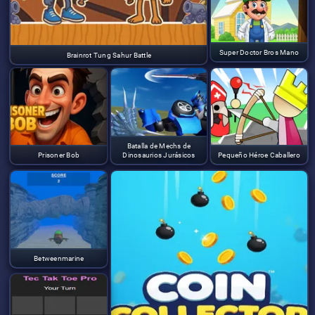
Super Doctor Bros Mano
Brainrot Tung Sahur Battle
Batalla de Mechs de
Prisoner Bob
Dinosaurios Jurásicos
Pequeño Héroe Caballero
Betweenmarine