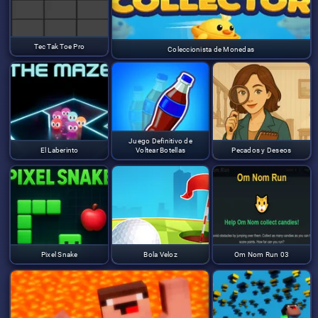
Tec Tak Toe Pro
Coleccionista de Monedas
Juego Definitivo de
El Laberinto
Voltear Botellas
Pecados y Deseos
Pixel Snake
Bola Veloz
Om Nom Run 03