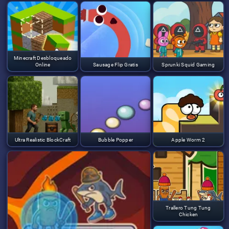
Minecraft Desbloqueado
Online
Sausage Flip Gratis
Sprunki Squid Gaming
Ultra Realistic BlockCraft
Bubble Popper
Apple Worm 2
Trallero Tung Tung
Chicken