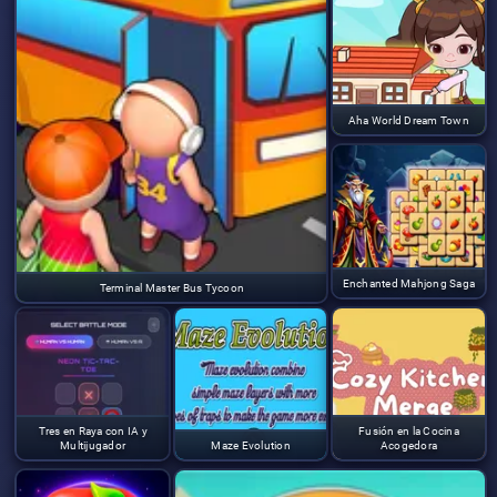
Aha World Dream Town
Enchanted Mahjong Saga
Terminal Master Bus Tycoon
Tres en Raya con IA y
Fusión en la Cocina
Multijugador
Maze Evolution
Acogedora