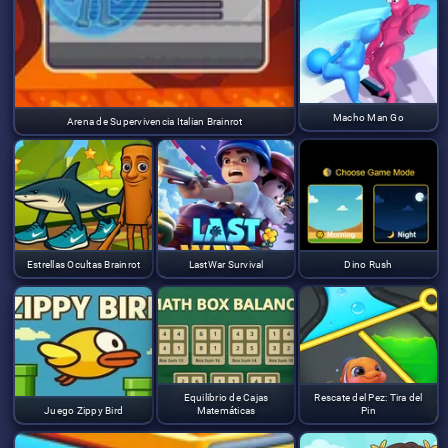
Macho Man Go
Arena de Supervivencia Italian Brainrot
Estrellas Ocultas Brainrot
LastWar Survival
Dino Rush
Equilibrio de Cajas
Rescate del Pez: Tira del
Juego Zippy Bird
Matemáticas
Pin