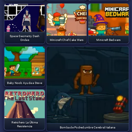
Space Geometry Dash
Ondas
Minicraft Chef Cake Wars
Minicraft Bedwars
Baby Noob Ayuda a Steve
Retrohero La Última
Resistencia
Bomba de Podredumbre Cerebral Italiana