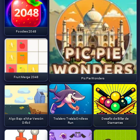
Foodies 2048
Fruit Merge 2048
Pic Pie Wonders
Algo Bajo el Mar Versión
Tralalero Tralala Endless
Desafío de Billar de
Difícil
Run
Diamantes