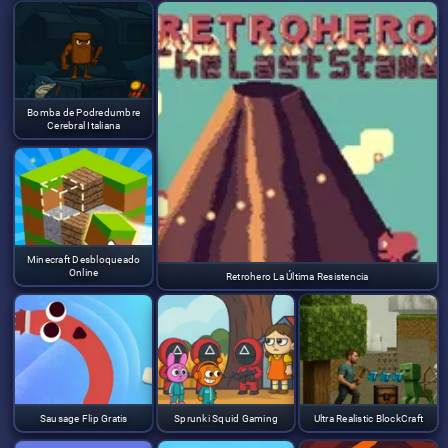
Bomba de Podredumbre
Cerebral Italiana
Minecraft Desbloqueado
Online
Retrohero La Última Resistencia
Sausage Flip Gratis
Sprunki Squid Gaming
Ultra Realistic BlockCraft