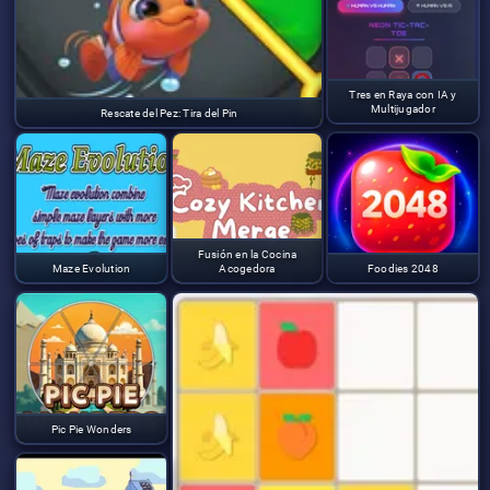
Tres en Raya con IA y
Multijugador
Rescate del Pez: Tira del Pin
Fusión en la Cocina
Maze Evolution
Acogedora
Foodies 2048
Pic Pie Wonders