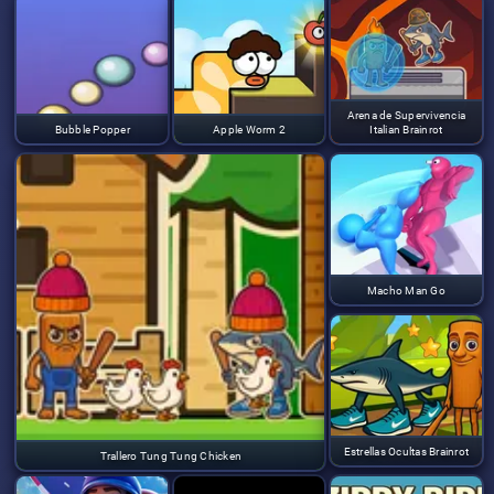
Arena de Supervivencia
Bubble Popper
Apple Worm 2
Italian Brainrot
Macho Man Go
Estrellas Ocultas Brainrot
Trallero Tung Tung Chicken