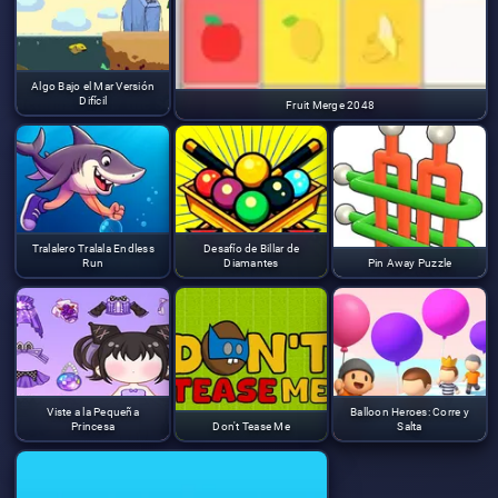
Algo Bajo el Mar Versión
Difícil
Fruit Merge 2048
Tralalero Tralala Endless
Desafío de Billar de
Run
Diamantes
Pin Away Puzzle
Viste a la Pequeña
Balloon Heroes: Corre y
Princesa
Don't Tease Me
Salta