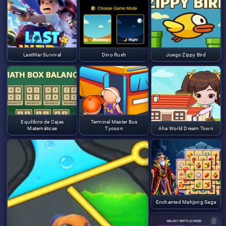
LastWar Survival
Dino Rush
Juego Zippy Bird
Equilibrio de Cajas
Terminal Master Bus
Matemáticas
Tycoon
Aha World Dream Town
Enchanted Mahjong Saga