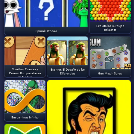
Explota las Burbujas
Relajante
Sprunki Whooo
Tornillos, Tuercas y
Brainrot: El Desafío de las
Pernos: Rompecabezas
Diferencias
Gun Match Screw
de Madera
Buscaminas Infinito