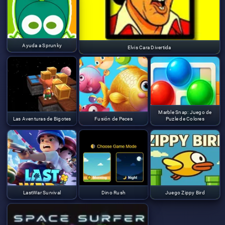
Ayuda a Sprunky
Elvis Cara Divertida
Marble Snap: Juego de
Las Aventuras de Bigotes
Fusión de Peces
Puzle de Colores
LastWar Survival
Dino Rush
Juego Zippy Bird