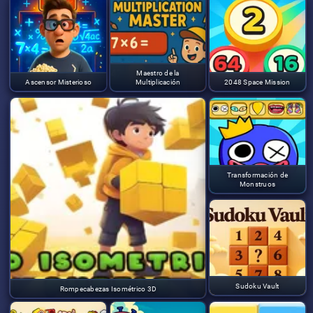
Maestro de la
Ascensor Misterioso
Multiplicación
2048 Space Mission
Transformación de
Monstruos
Sudoku Vault
Rompecabezas Isométrico 3D