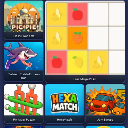
Pic Pie Wonders
Tralalero Tralala Endless
Run
Fruit Merge 2048
Pin Away Puzzle
HexaMatch
Jam Escape