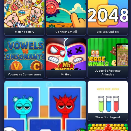
Match Factory
Connect Em All
Evolve Numbers
Juego de Fusionar
Vocales vs Consonantes
Mr Hero
Animales
Water Sort Legend