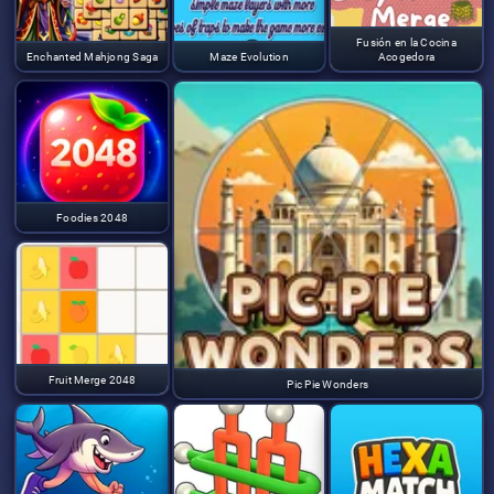
Fusión en la Cocina
Enchanted Mahjong Saga
Maze Evolution
Acogedora
Foodies 2048
Fruit Merge 2048
Pic Pie Wonders