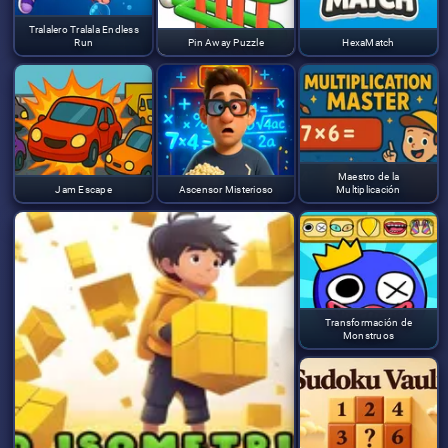
Tralalero Tralala Endless
Run
Pin Away Puzzle
HexaMatch
Maestro de la
Jam Escape
Ascensor Misterioso
Multiplicación
Transformación de
Monstruos