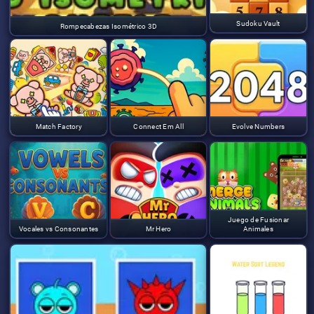
Sudoku Vault
Rompecabezas Isométrico 3D
Match Factory
Connect Em All
Evolve Numbers
Juego de Fusionar
Vocales vs Consonantes
Mr Hero
Animales