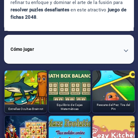
refinar tu enfoque y dominar el arte de la fusión para
resolver puzles desafiantes
en este atractivo
juego de
fichas 2048
.
Cómo jugar
Equilibrio de Cajas
Rescate del Pez: Tira del
Estrellas Ocultas Brainrot
Matemáticas
Pin