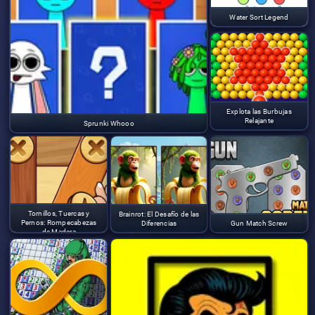
Water Sort Legend
Explota las Burbujas
Relajante
Sprunki Whooo
Tornillos, Tuercas y
Brainrot: El Desafío de las
Pernos: Rompecabezas
Diferencias
Gun Match Screw
de Madera