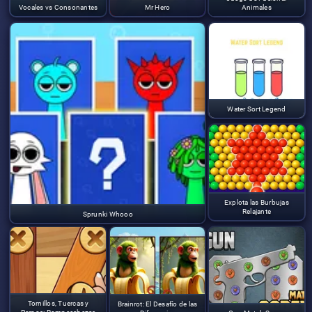
Vocales vs Consonantes
Mr Hero
Animales
Water Sort Legend
Explota las Burbujas
Relajante
Sprunki Whooo
Tornillos, Tuercas y
Brainrot: El Desafío de las