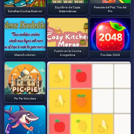
Equilibrio de Cajas
Rescate del Pez: Tira del
Estrellas Ocultas Brainrot
Matemáticas
Pin
Fusión en la Cocina
Maze Evolution
Acogedora
Foodies 2048
Pic Pie Wonders