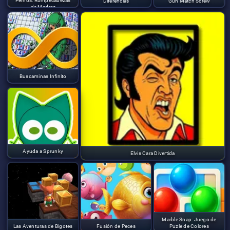
Pernos: Rompecabezas
Diferencias
Gun Match Screw
de Madera
Buscaminas Infinito
Ayuda a Sprunky
Elvis Cara Divertida
Marble Snap: Juego de
Las Aventuras de Bigotes
Fusión de Peces
Puzle de Colores