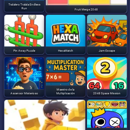
Tralalero Tralala Endless
Run
Fruit Merge 2048
Pin Away Puzzle
HexaMatch
Jam Escape
Maestro de la
Ascensor Misterioso
Multiplicación
2048 Space Mission