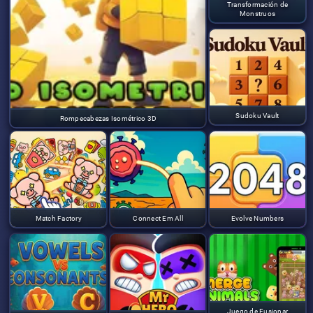
Transformación de
Monstruos
Sudoku Vault
Rompecabezas Isométrico 3D
Match Factory
Connect Em All
Evolve Numbers
Juego de Fusionar