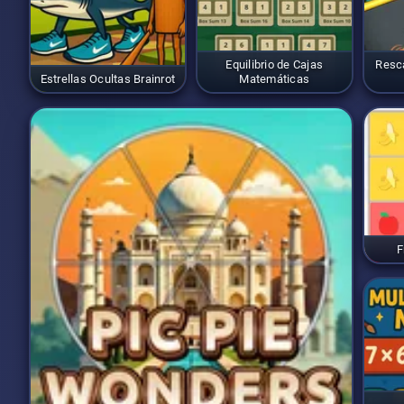
Equilibrio de Cajas
Resca
Estrellas Ocultas Brainrot
Matemáticas
F