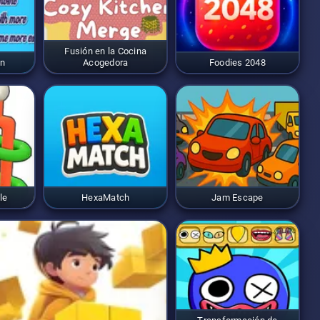
Fusión en la Cocina
on
Acogedora
Foodies 2048
le
HexaMatch
Jam Escape