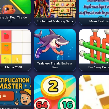
te del Pez: Tira del
Pin
Enchanted Mahjong Saga
Maze Evoluti
Tralalero Tralala Endless
ruit Merge 2048
Run
Pin Away Puzz