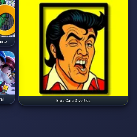
nito
al
Elvis Cara Divertida