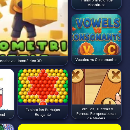
Transformación de
Monstruos
Vocales vs Consonantes
ecabezas Isométrico 3D
Tornillos, Tuercas y
Explota las Burbujas
Pernos: Rompecabezas
end
Relajante
de Madera