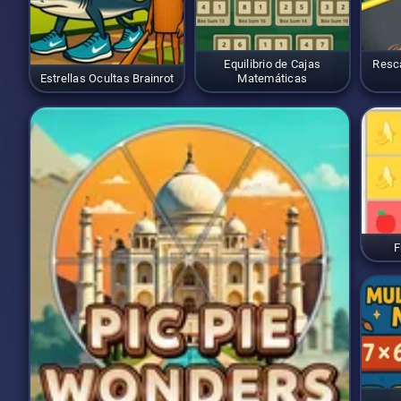
Equilibrio de Cajas
Resca
Estrellas Ocultas Brainrot
Matemáticas
F