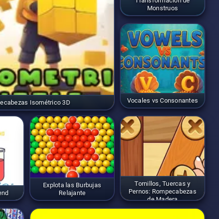
Transformación de
Monstruos
Vocales vs Consonantes
ecabezas Isométrico 3D
Tornillos, Tuercas y
Explota las Burbujas
Pernos: Rompecabezas
end
Relajante
de Madera