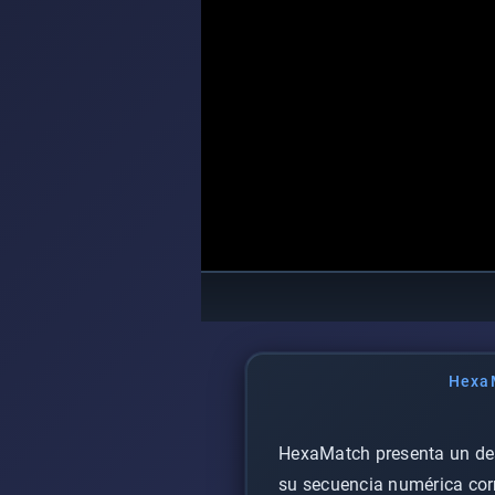
Hexa
HexaMatch presenta un des
su secuencia numérica corre