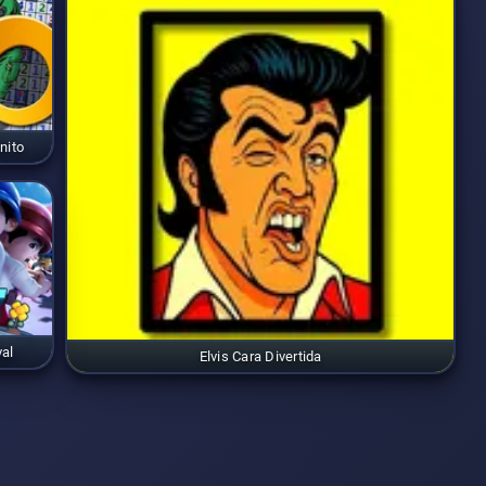
nito
al
Elvis Cara Divertida