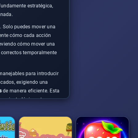
ofundamente estratégica,
enada.
le. Solo puedes mover una
amente cómo cada acción
previendo cómo mover una
s correctos temporalmente
manejables para introducir
ncados, exigiendo una
s
de manera eficiente. Esta
samiento lógico y tus