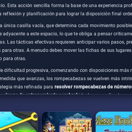
ío. Esta acción sencilla forma la base de una experiencia pr
reflexión y planificación para lograr la disposición final ord
s la única casilla vacía, que determina cada movimiento posib
e adyacente a este espacio, lo que te obliga a pensar crític
s. Las tácticas efectivas requieren anticipar varios pasos, 
s para otras. A menudo debes mover las fichas de sus lugare
 para otras.
de dificultad progresiva, comenzando con disposiciones más 
A medida que avanzas, los rompecabezas se vuelven más intri
rategia más refinada para
resolver rompecabezas de número
 un
juego de entrenamiento cerebral
ideal que agudiza tu pen
 de problemas con cada tablero completado.