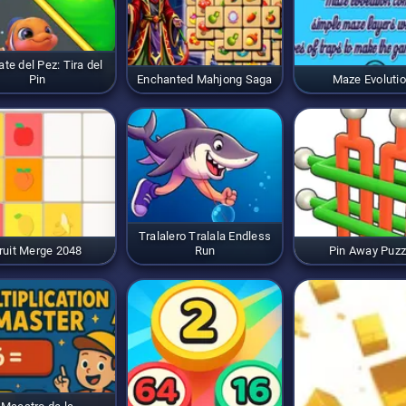
te del Pez: Tira del
Pin
Enchanted Mahjong Saga
Maze Evoluti
Tralalero Tralala Endless
ruit Merge 2048
Run
Pin Away Puzz