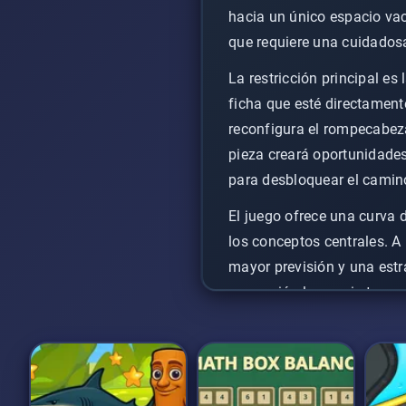
hacia un único espacio vac
que requiere una cuidadosa 
La restricción principal e
ficha que esté directament
reconfigura el rompecabeza
pieza creará oportunidade
para desbloquear el camino
El juego ofrece una curva 
los conceptos centrales. 
mayor previsión y una est
progresión lo convierte en
habilidades de resolución