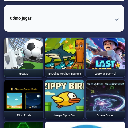
Cómo jugar
Goal.io
Estrellas Ocultas Brainrot
LastWar Survival
Dino Rush
Juego Zippy Bird
Space Surfer