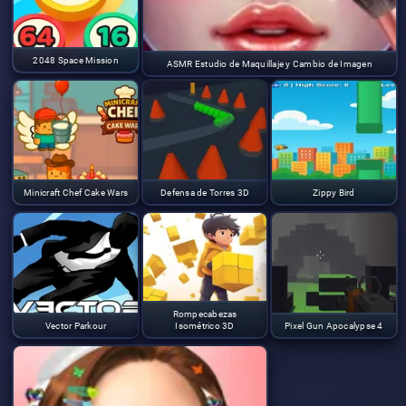
2048 Space Mission
ASMR Estudio de Maquillaje y Cambio de Imagen
Minicraft Chef Cake Wars
Defensa de Torres 3D
Zippy Bird
Rompecabezas
Vector Parkour
Isométrico 3D
Pixel Gun Apocalypse 4