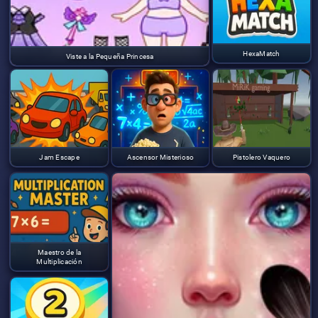
HexaMatch
Viste a la Pequeña Princesa
Jam Escape
Ascensor Misterioso
Pistolero Vaquero
Maestro de la
Multiplicación