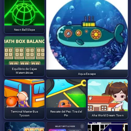
Neon Ball Slope
Equilibrio de Cajas
Matemáticas
Aqua Escape
Terminal Master Bus
Rescate del Pez: Tira del
Tycoon
Pin
Aha World Dream Town