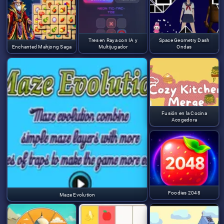
Tres en Raya con IA y
Space Geometry Dash
Enchanted Mahjong Saga
Multijugador
Ondas
Fusión en la Cocina
Acogedora
Foodies 2048
Maze Evolution