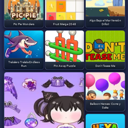
Algo Bajo el Mar Versión
Pic Pie Wonders
Fruit Merge 2048
Difícil
Tralalero Tralala Endless
Run
Pin Away Puzzle
Don't Tease Me
Balloon Heroes: Corre y
Salta