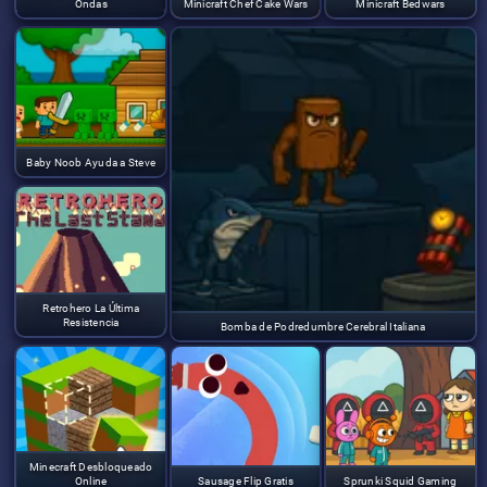
Ondas
Minicraft Chef Cake Wars
Minicraft Bedwars
Baby Noob Ayuda a Steve
Retrohero La Última
Resistencia
Bomba de Podredumbre Cerebral Italiana
Minecraft Desbloqueado
Online
Sausage Flip Gratis
Sprunki Squid Gaming