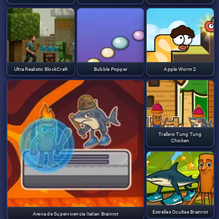
Ultra Realistic BlockCraft
Bubble Popper
Apple Worm 2
Trallero Tung Tung
Chicken
Estrellas Ocultas Brainrot
Arena de Supervivencia Italian Brainrot