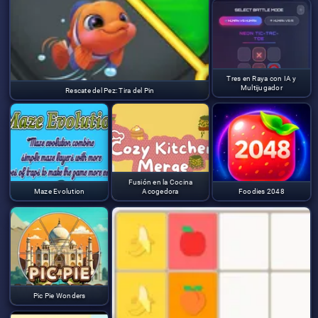
Tres en Raya con IA y
Multijugador
Rescate del Pez: Tira del Pin
Fusión en la Cocina
Maze Evolution
Acogedora
Foodies 2048
Pic Pie Wonders