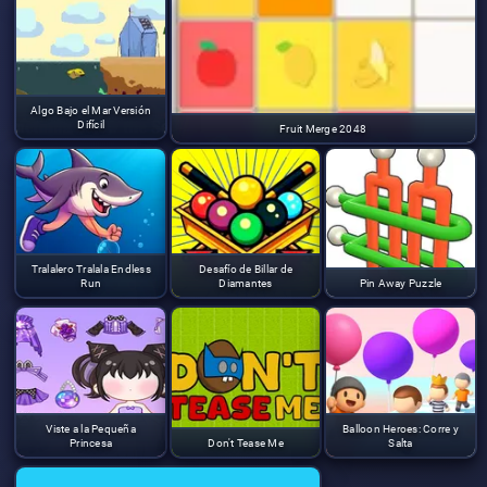
Algo Bajo el Mar Versión
Difícil
Fruit Merge 2048
Tralalero Tralala Endless
Desafío de Billar de
Run
Diamantes
Pin Away Puzzle
Viste a la Pequeña
Balloon Heroes: Corre y
Princesa
Don't Tease Me
Salta