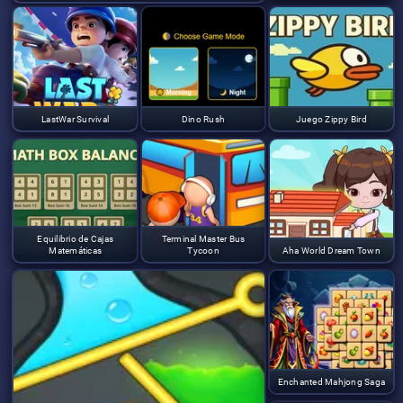
LastWar Survival
Dino Rush
Juego Zippy Bird
Equilibrio de Cajas
Terminal Master Bus
Matemáticas
Tycoon
Aha World Dream Town
Enchanted Mahjong Saga