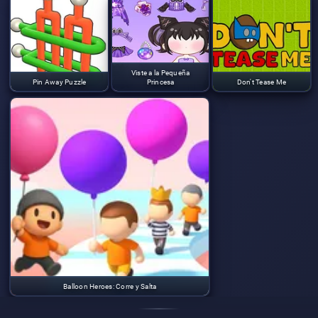
Viste a la Pequeña
Pin Away Puzzle
Princesa
Don't Tease Me
Balloon Heroes: Corre y Salta