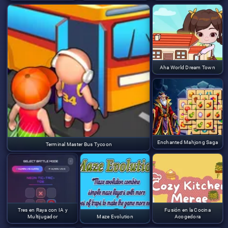
Aha World Dream Town
Enchanted Mahjong Saga
Terminal Master Bus Tycoon
Tres en Raya con IA y
Fusión en la Cocina
Multijugador
Maze Evolution
Acogedora