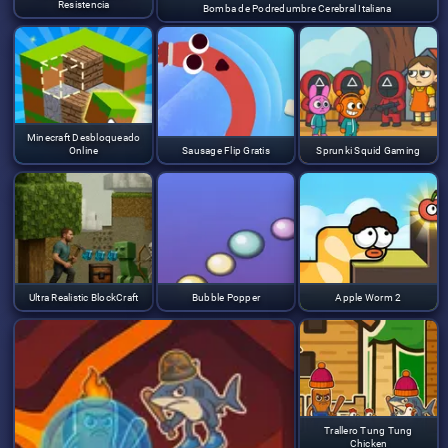
Resistencia
Bomba de Podredumbre Cerebral Italiana
Minecraft Desbloqueado
Online
Sausage Flip Gratis
Sprunki Squid Gaming
Ultra Realistic BlockCraft
Bubble Popper
Apple Worm 2
Trallero Tung Tung
Chicken