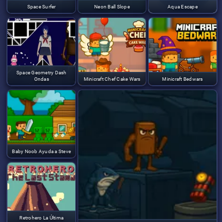
Space Surfer
Neon Ball Slope
Aqua Escape
Space Geometry Dash
Ondas
Minicraft Chef Cake Wars
Minicraft Bedwars
Baby Noob Ayuda a Steve
Retrohero La Última