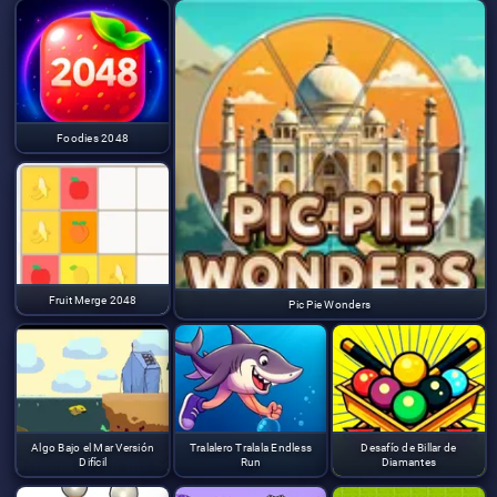
Foodies 2048
Fruit Merge 2048
Pic Pie Wonders
Algo Bajo el Mar Versión
Tralalero Tralala Endless
Desafío de Billar de
Difícil
Run
Diamantes