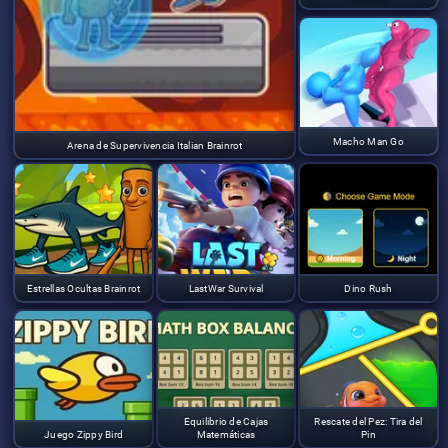
Macho Man Go
Arena de Supervivencia Italian Brainrot
Estrellas Ocultas Brainrot
LastWar Survival
Dino Rush
Equilibrio de Cajas
Rescate del Pez: Tira del
Juego Zippy Bird
Matemáticas
Pin