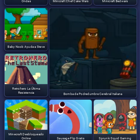
Ondas
Minicraft Chef Cake Wars
Minicraft Bedwars
Baby Noob Ayuda a Steve
Retrohero La Última
Resistencia
Bomba de Podredumbre Cerebral Italiana
Minecraft Desbloqueado
Online
Sausage Flip Gratis
Sprunki Squid Gaming