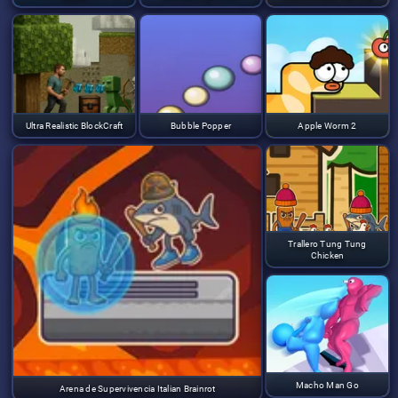
Ultra Realistic BlockCraft
Bubble Popper
Apple Worm 2
Trallero Tung Tung
Chicken
Macho Man Go
Arena de Supervivencia Italian Brainrot