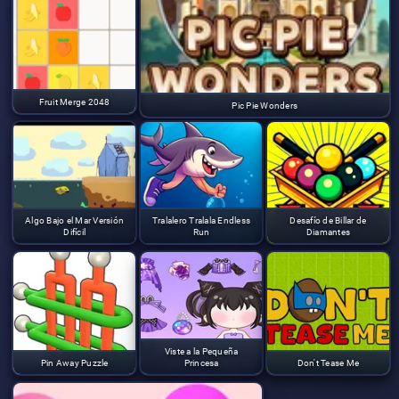
Fruit Merge 2048
Pic Pie Wonders
Algo Bajo el Mar Versión
Tralalero Tralala Endless
Desafío de Billar de
Difícil
Run
Diamantes
Viste a la Pequeña
Pin Away Puzzle
Princesa
Don't Tease Me