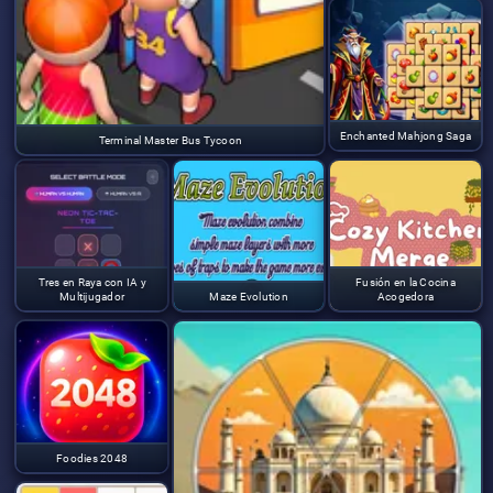
Enchanted Mahjong Saga
Terminal Master Bus Tycoon
Tres en Raya con IA y
Fusión en la Cocina
Multijugador
Maze Evolution
Acogedora
Foodies 2048