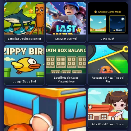
Estrellas Ocultas Brainrot
LastWar Survival
Dino Rush
Equilibrio de Cajas
Rescate del Pez: Tira del
Juego Zippy Bird
Matemáticas
Pin
Aha World Dream Town