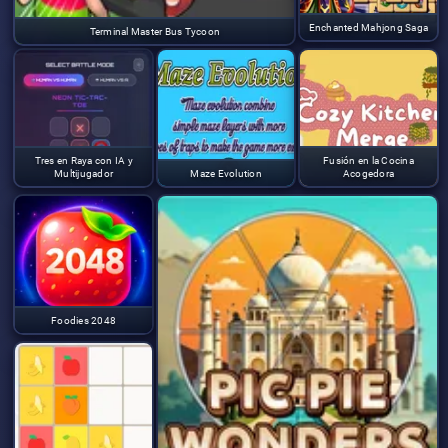
Enchanted Mahjong Saga
Terminal Master Bus Tycoon
Tres en Raya con IA y
Fusión en la Cocina
Multijugador
Maze Evolution
Acogedora
Foodies 2048