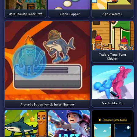
Ultra Realistic BlockCraft
Bubble Popper
Apple Worm 2
Trallero Tung Tung
Chicken
Macho Man Go
Arena de Supervivencia Italian Brainrot