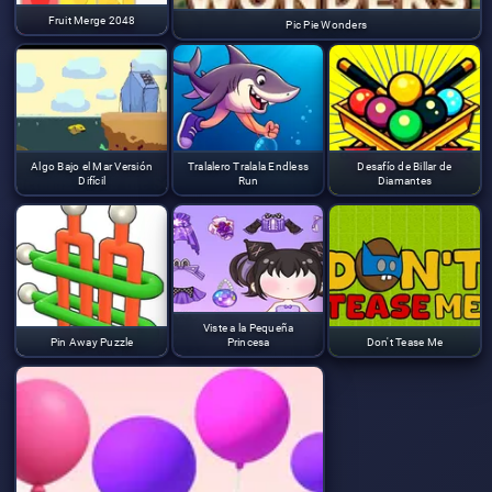
Fruit Merge 2048
Pic Pie Wonders
Algo Bajo el Mar Versión
Tralalero Tralala Endless
Desafío de Billar de
Difícil
Run
Diamantes
Viste a la Pequeña
Pin Away Puzzle
Princesa
Don't Tease Me