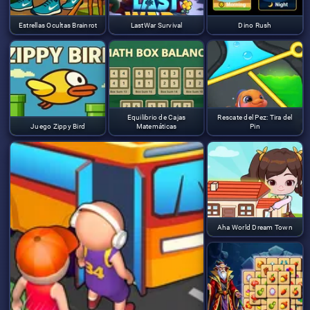
Estrellas Ocultas Brainrot
LastWar Survival
Dino Rush
Equilibrio de Cajas
Rescate del Pez: Tira del
Juego Zippy Bird
Matemáticas
Pin
Aha World Dream Town