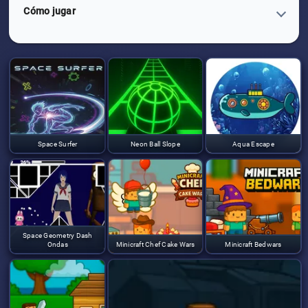
Cómo jugar
Space Surfer
Neon Ball Slope
Aqua Escape
Space Geometry Dash
Ondas
Minicraft Chef Cake Wars
Minicraft Bedwars