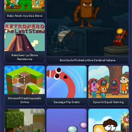
Baby Noob Ayuda a Steve
Retrohero La Última
Resistencia
Bomba de Podredumbre Cerebral Italiana
Minecraft Desbloqueado
Online
Sausage Flip Gratis
Sprunki Squid Gaming