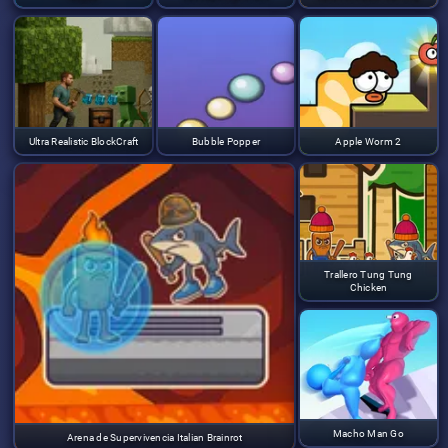
Ultra Realistic BlockCraft
Bubble Popper
Apple Worm 2
Trallero Tung Tung
Chicken
Macho Man Go
Arena de Supervivencia Italian Brainrot