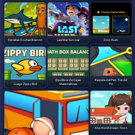
Estrellas Ocultas Brainrot
LastWar Survival
Dino Rush
Equilibrio de Cajas
Rescate del Pez: Tira del
Juego Zippy Bird
Matemáticas
Pin
Aha World Dream Town