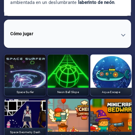
ambientada en un deslumbrante
laberinto de neón
.
Cómo jugar
Space Surfer
Neon Ball Slope
Aqua Escape
Space Geometry Dash