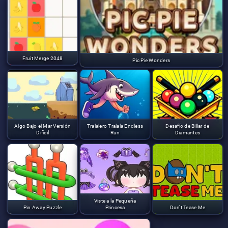
Fruit Merge 2048
Pic Pie Wonders
Algo Bajo el Mar Versión
Tralalero Tralala Endless
Desafío de Billar de
Difícil
Run
Diamantes
Viste a la Pequeña
Pin Away Puzzle
Princesa
Don't Tease Me