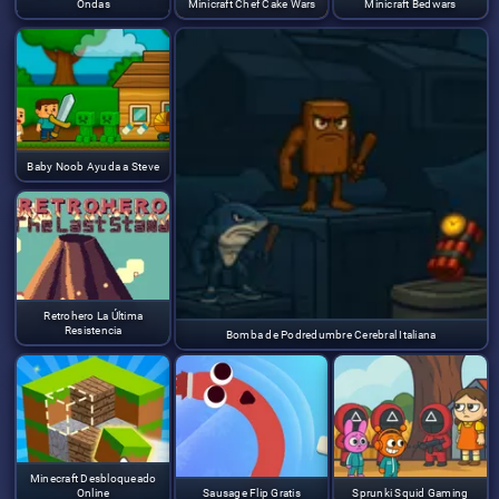
Ondas
Minicraft Chef Cake Wars
Minicraft Bedwars
Baby Noob Ayuda a Steve
Retrohero La Última
Resistencia
Bomba de Podredumbre Cerebral Italiana
Minecraft Desbloqueado
Online
Sausage Flip Gratis
Sprunki Squid Gaming