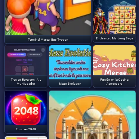
Enchanted Mahjong Saga
Terminal Master Bus Tycoon
Tres en Raya con IA y
Fusión en la Cocina
Multijugador
Maze Evolution
Acogedora
Foodies 2048