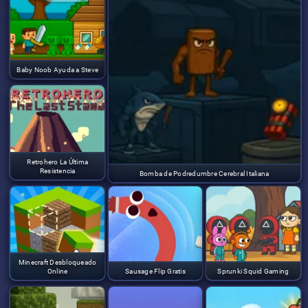
Baby Noob Ayuda a Steve
Retrohero La Última
Resistencia
Bomba de Podredumbre Cerebral Italiana
Minecraft Desbloqueado
Online
Sausage Flip Gratis
Sprunki Squid Gaming