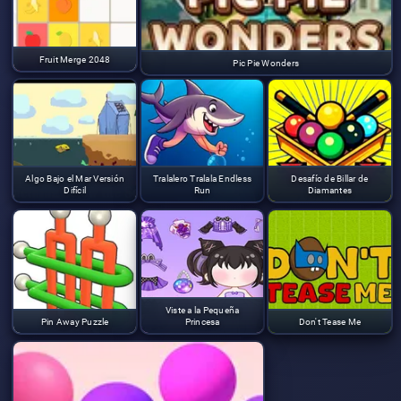
Fruit Merge 2048
Pic Pie Wonders
Algo Bajo el Mar Versión
Tralalero Tralala Endless
Desafío de Billar de
Difícil
Run
Diamantes
Viste a la Pequeña
Pin Away Puzzle
Princesa
Don't Tease Me