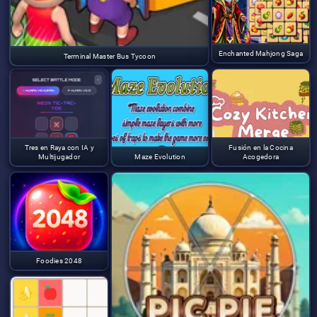
Enchanted Mahjong Saga
Terminal Master Bus Tycoon
Tres en Raya con IA y
Fusión en la Cocina
Multijugador
Maze Evolution
Acogedora
Foodies 2048