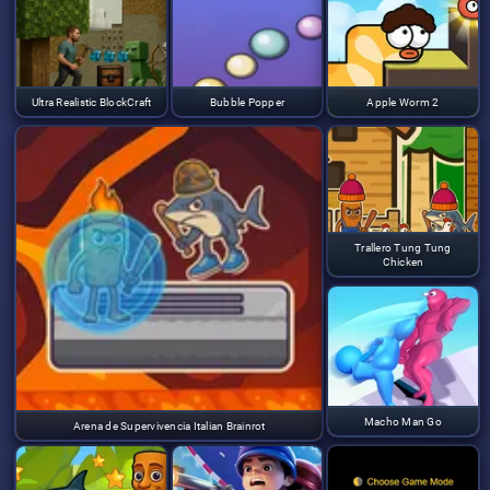
Ultra Realistic BlockCraft
Bubble Popper
Apple Worm 2
Trallero Tung Tung
Chicken
Macho Man Go
Arena de Supervivencia Italian Brainrot