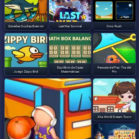
Estrellas Ocultas Brainrot
LastWar Survival
Dino Rush
Equilibrio de Cajas
Rescate del Pez: Tira del
Juego Zippy Bird
Matemáticas
Pin
Aha World Dream Town