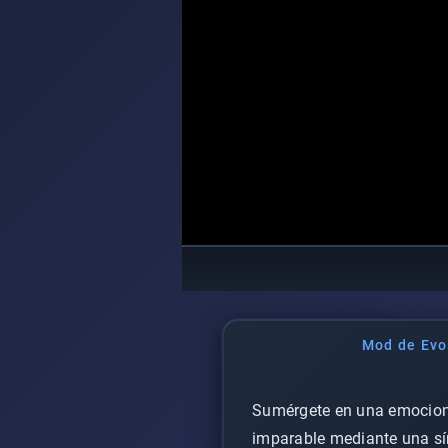
Mod de Evol
Sumérgete en una emocionan
imparable mediante una sín