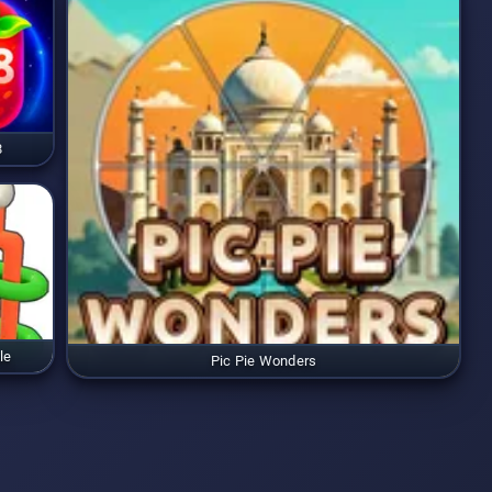
8
le
Pic Pie Wonders