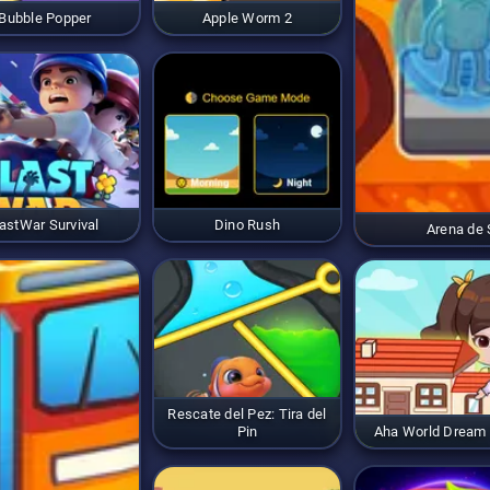
Bubble Popper
Apple Worm 2
astWar Survival
Dino Rush
Arena de S
Rescate del Pez: Tira del
Pin
Aha World Dream