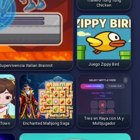
Trallero Tung Tung
Chicken
Juego Zippy Bird
upervivencia Italian Brainrot
Tres en Raya con IA y
 Town
Enchanted Mahjong Saga
Multijugador