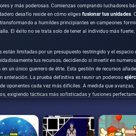
riores y más poderosas. Comienzas comprando luchadores bá
rdadero desafío reside en cómo eliges
fusionar tus unidades
. 
, transformando a humildes principiantes en campeones form
lla. El éxito no se trata solo de tener al individuo más fuerte;
s están limitadas por un presupuesto restringido y el espacio
uidadosamente tus recursos, decidiendo si invertir en numero
 en un único guerrero de élite. Esta gestión de recursos añad
on antelación. La prueba definitiva es reunir un poderoso
ejérc
 de oponentes cada vez más difíciles. A medida que avanzas,
s, exigiendo tácticas más sofisticadas y fusiones perfectam
r
batalla estratégica de monstruos
.