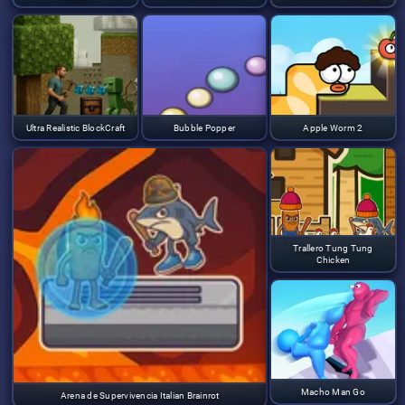
Ultra Realistic BlockCraft
Bubble Popper
Apple Worm 2
Trallero Tung Tung
Chicken
Macho Man Go
Arena de Supervivencia Italian Brainrot