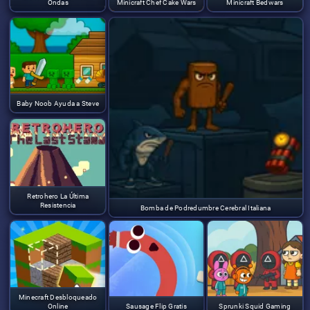
Ondas
Minicraft Chef Cake Wars
Minicraft Bedwars
Baby Noob Ayuda a Steve
Retrohero La Última
Resistencia
Bomba de Podredumbre Cerebral Italiana
Minecraft Desbloqueado
Online
Sausage Flip Gratis
Sprunki Squid Gaming