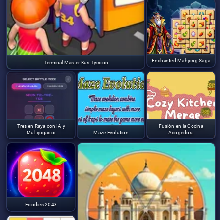
Enchanted Mahjong Saga
Terminal Master Bus Tycoon
Tres en Raya con IA y
Fusión en la Cocina
Multijugador
Maze Evolution
Acogedora
Foodies 2048