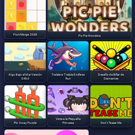
Fruit Merge 2048
Pic Pie Wonders
Algo Bajo el Mar Versión
Tralalero Tralala Endless
Desafío de Billar de
Difícil
Run
Diamantes
Viste a la Pequeña
Pin Away Puzzle
Princesa
Don't Tease Me