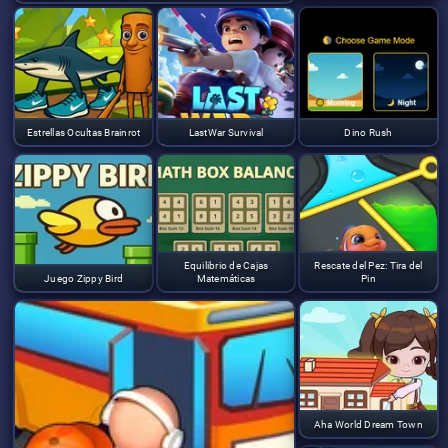
Estrellas Ocultas Brainrot
LastWar Survival
Dino Rush
Equilibrio de Cajas
Rescate del Pez: Tira del
Juego Zippy Bird
Matemáticas
Pin
Aha World Dream Town