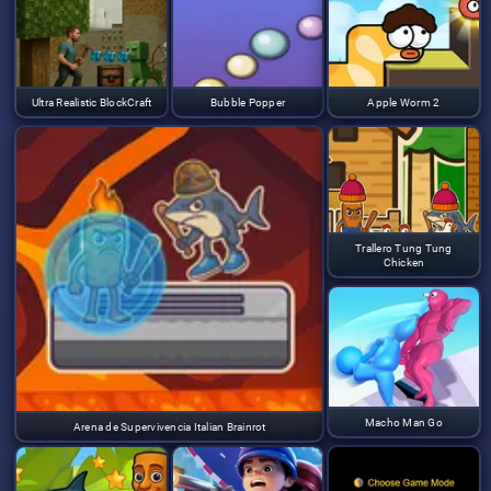
Ultra Realistic BlockCraft
Bubble Popper
Apple Worm 2
Trallero Tung Tung
Chicken
Macho Man Go
Arena de Supervivencia Italian Brainrot