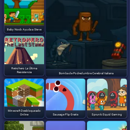
Baby Noob Ayuda a Steve
Retrohero La Última
Resistencia
Bomba de Podredumbre Cerebral Italiana
Minecraft Desbloqueado
Online
Sausage Flip Gratis
Sprunki Squid Gaming