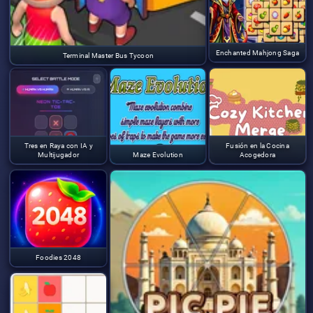
Enchanted Mahjong Saga
Terminal Master Bus Tycoon
Tres en Raya con IA y
Fusión en la Cocina
Multijugador
Maze Evolution
Acogedora
Foodies 2048