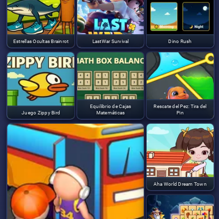
Estrellas Ocultas Brainrot
LastWar Survival
Dino Rush
Equilibrio de Cajas
Rescate del Pez: Tira del
Juego Zippy Bird
Matemáticas
Pin
Aha World Dream Town