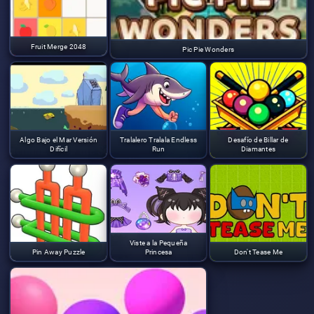
Fruit Merge 2048
Pic Pie Wonders
Algo Bajo el Mar Versión
Tralalero Tralala Endless
Desafío de Billar de
Difícil
Run
Diamantes
Viste a la Pequeña
Pin Away Puzzle
Princesa
Don't Tease Me