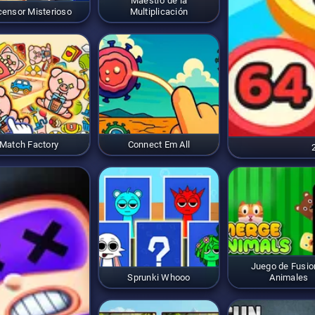
Maestro de la
ensor Misterioso
Multiplicación
Match Factory
Connect Em All
Juego de Fusio
Sprunki Whooo
Animales