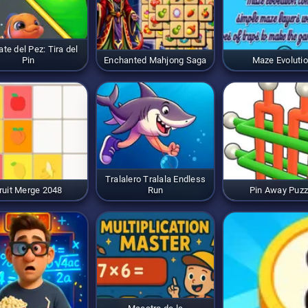
te del Pez: Tira del
Pin
Enchanted Mahjong Saga
Maze Evoluti
Tralalero Tralala Endless
ruit Merge 2048
Run
Pin Away Puzz