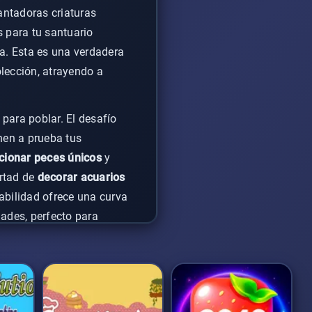
antadoras criaturas
s para tu santuario
a. Esta es una verdadera
lección, atrayendo a
ara poblar. El desafío
nen a prueba tus
cionar peces únicos
y
ertad de
decorar acuarios
bilidad ofrece una curva
dades, perfecto para