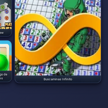
rew
go de
es
Buscaminas Infinito