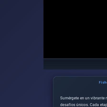
Fish
Sumérgete en un vibrante m
desafíos únicos. Cada etapa