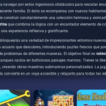
a navegar por estos ingeniosos obstáculos para rescatar enc
reciente familia. El éxito se recompensa con nuevos habitante
ite construir constantemente una colección hermosa y animad
rina
que combina la lógica con un encantador elemento de co
una experiencia reflexiva y gratificante.
bloquearás una variedad de impresionantes entornos nuevos p
 acuario que descubres, introduciendo puzles frescos que po
de problemas de diferentes maneras. El objetivo final es
colec
nques vacíos en bulliciosos paisajes marinos. Tienes la lib
, creando obras maestras submarinas personalizadas. La juga
 la convierte en un viaje accesible y relajante para todas las e
itas tu mente.