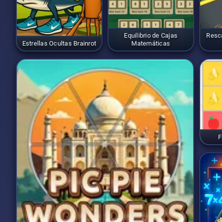
Equilibrio de Cajas
Resca
Estrellas Ocultas Brainrot
Matemáticas
F