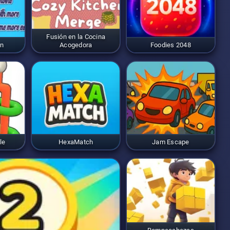
Fusión en la Cocina
on
Acogedora
Foodies 2048
le
HexaMatch
Jam Escape