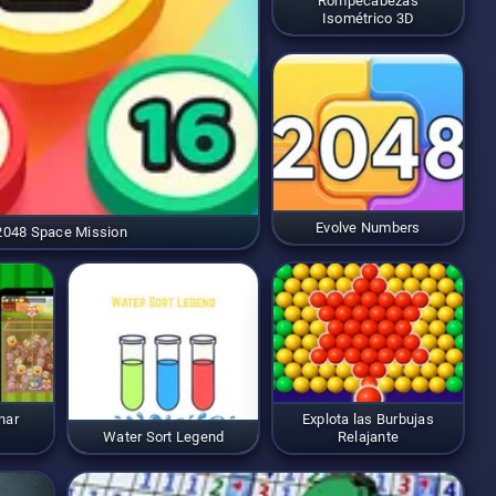
Rompecabezas
Isométrico 3D
Evolve Numbers
2048 Space Mission
nar
Explota las Burbujas
Water Sort Legend
Relajante