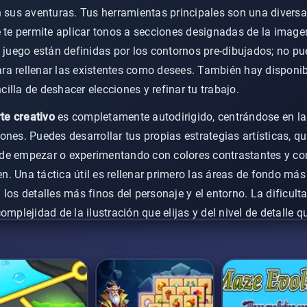
n sus aventuras. Tus herramientas principales son una diversa
e te permite aplicar tonos a secciones designadas de la image
l juego están definidas por los contornos pre-dibujados; no p
 para rellenar las existentes como desees. También hay disponi
illa de deshacer elecciones y refinar tu trabajo.
te creativo
es completamente autodirigido, centrándose en la
ones. Puedes desarrollar tus propias estrategias artísticas, q
de empezar o experimentando con colores contrastantes y c
. Una táctica útil es rellenar primero las áreas de fondo más
 los detalles más finos del personaje y el entorno. La dificu
omplejidad de la ilustración que elijas y del nivel de detalle q
egura que cualquiera pueda empezar a crear de inmediato, con
plorar el color. Ya sea que te mantengas cuidadosamente dentro
a obra maestra final es tuya para diseñar y guardar. La cole
e muchas oportunidades para la diversión imaginativa.