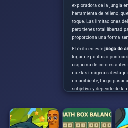
exploradora de la jungla e
herramienta de relleno, qu
toque. Las limitaciones de
pero tienes total libertad
proporciona una forma senc
El éxito en este
juego de ar
lugar de puntos o puntuaci
esquema de colores antes 
que las imágenes destaquen
un ambiente, luego pasar a
subjetiva y depende de la c
Este formato accesible as
perfecta de relajarse y ex
nuevos patrones audaces, l
colorear de la jungla
ofrec