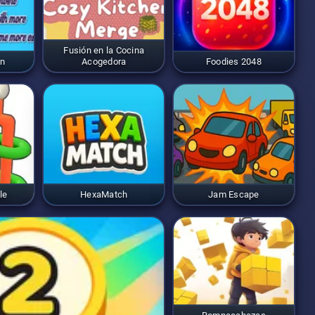
Fusión en la Cocina
on
Acogedora
Foodies 2048
le
HexaMatch
Jam Escape