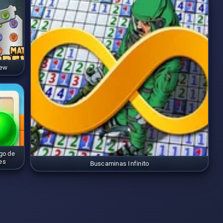
rew
go de
es
Buscaminas Infinito