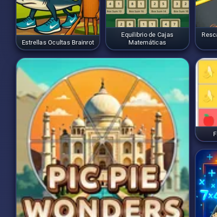
Equilibrio de Cajas
Resca
Estrellas Ocultas Brainrot
Matemáticas
F