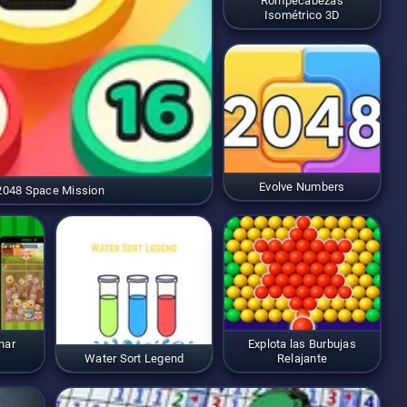
Rompecabezas
Isométrico 3D
Evolve Numbers
2048 Space Mission
nar
Explota las Burbujas
Water Sort Legend
Relajante