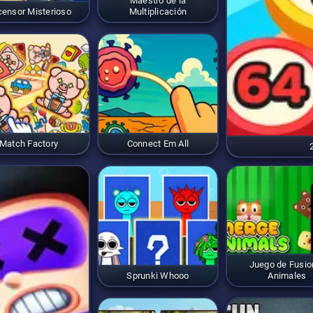
Maestro de la
ensor Misterioso
Multiplicación
Match Factory
Connect Em All
Juego de Fusio
Sprunki Whooo
Animales