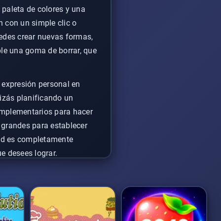
 paleta de colores y una
n con un simple clic o
uedes crear nuevas formas,
ble una goma de borrar, que
 expresión personal en
uizás planificando un
omplementarios para hacer
 grandes para establecer
ltad es completamente
ue desees lograr.
virtiéndolo en una forma
 de las líneas o que crees
cción de
páginas para