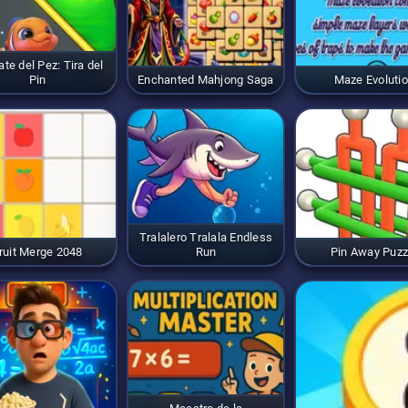
te del Pez: Tira del
Pin
Enchanted Mahjong Saga
Maze Evoluti
Tralalero Tralala Endless
ruit Merge 2048
Run
Pin Away Puzz