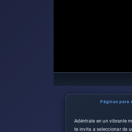
Páginas para c
Adéntrate en un vibrante m
te invita a seleccionar de