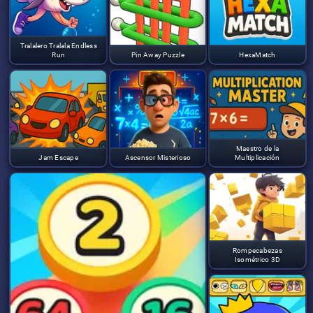
Tralalero Tralala Endless
Run
Pin Away Puzzle
HexaMatch
Maestro de la
Jam Escape
Ascensor Misterioso
Multiplicación
Rompecabezas
Isométrico 3D