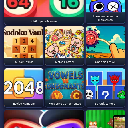
Transformación de
Monstruos
2048 Space Mission
Sudoku Vault
Match Factory
Connect Em All
Evolve Numbers
Vocales vs Consonantes
Sprunki Whooo