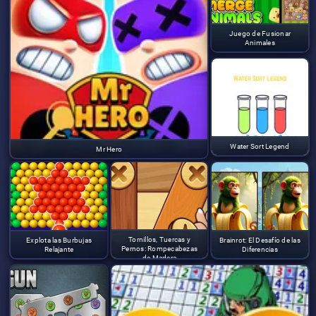
Juego de Fusionar
Animales
Water Sort Legend
Mr Hero
Tornillos, Tuercas y
Explota las Burbujas
Brainrot: El Desafío de las
Pernos: Rompecabezas
Relajante
Diferencias
de Madera