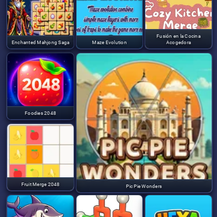
Fusión en la Cocina
Enchanted Mahjong Saga
Maze Evolution
Acogedora
Foodies 2048
Fruit Merge 2048
Pic Pie Wonders