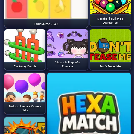
Desafío de Billar de
Diamantes
Fruit Merge 2048
Viste a la Pequeña
Pin Away Puzzle
Princesa
Don't Tease Me
Balloon Heroes: Corre y
Salta