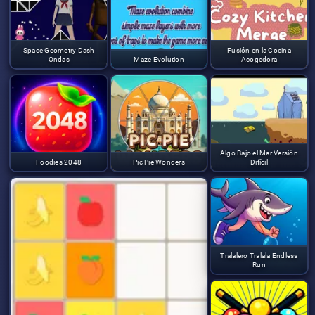
Space Geometry Dash
Fusión en la Cocina
Ondas
Maze Evolution
Acogedora
Algo Bajo el Mar Versión
Foodies 2048
Pic Pie Wonders
Difícil
Tralalero Tralala Endless
Run