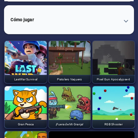
Cómo jugar
LastWar Survival
Pistolero Vaquero
Pixel Gun Apocalypse 4
Gran Pesca
¡Fuera de Mi Granja!
RGB Shooter