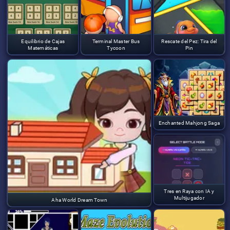
Equilibrio de Cajas
Terminal Master Bus
Rescate del Pez: Tira del
Matemáticas
Tycoon
Pin
Enchanted Mahjong Saga
Tres en Raya con IA y
Multijugador
Aha World Dream Town