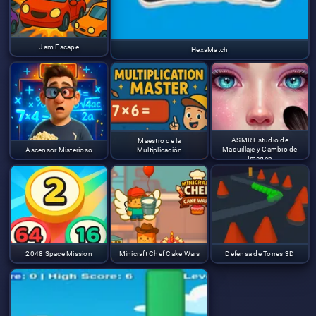
Jam Escape
HexaMatch
ASMR Estudio de
Maestro de la
Maquillaje y Cambio de
Ascensor Misterioso
Multiplicación
Imagen
2048 Space Mission
Minicraft Chef Cake Wars
Defensa de Torres 3D