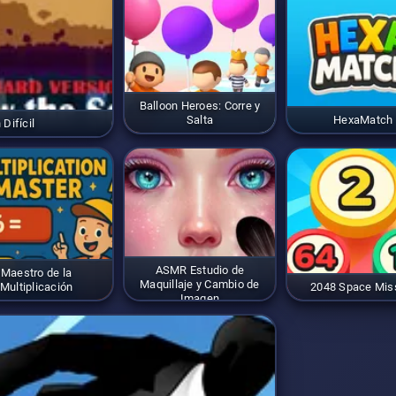
Balloon Heroes: Corre y
Salta
HexaMatch
Difícil
ASMR Estudio de
Maestro de la
Maquillaje y Cambio de
Multiplicación
2048 Space Mis
Imagen