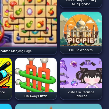
Tres en Raya con IA y
Multijugador
Pic Pie Wonders
chanted Mahjong Saga
r de
Viste a la Pequeña
Pin Away Puzzle
Princesa