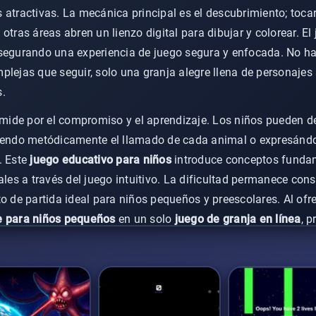
 atractivas. La mecánica principal es el descubrimiento; toc
otras áreas abren un lienzo digital para dibujar y colorear. El
asegurando una experiencia de juego segura y enfocada. No h
plejas que seguir, solo una granja alegre llena de personaje
s.
e mide por el compromiso y el aprendizaje. Los niños pueden de
iendo metódicamente el llamado de cada animal o expresándose
. Este
juego educativo para niños
introduce conceptos funda
ales a través del juego intuitivo. La dificultad permanece con
to de partida ideal para niños pequeños y preescolares. Al ofr
e para niños pequeños
en un solo
juego de granja en línea
, 
a exploración y construye confianza sin ninguna presión para r