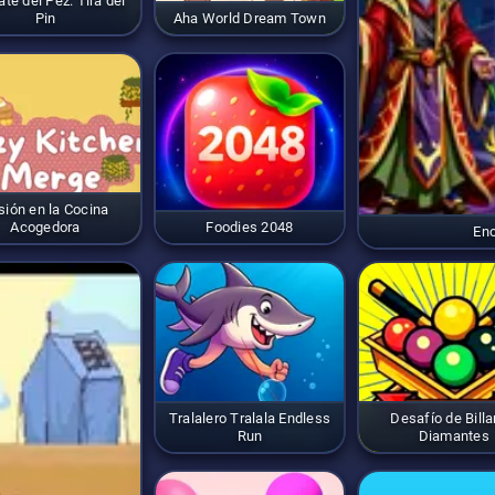
te del Pez: Tira del
Pin
Aha World Dream Town
sión en la Cocina
Acogedora
Foodies 2048
En
Tralalero Tralala Endless
Desafío de Billa
Run
Diamantes