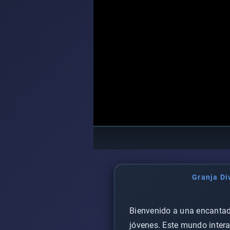
Granja Di
Bienvenido a una encantado
jóvenes. Este mundo intera