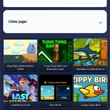
Cómo jugar
Algo Bajo el Mar Versión
Tung Tung Sahur en
Difícil
Geometry Dash
Estrellas Ocultas Brainrot
LastWar Survival
Dino Rush
Juego Zippy Bird