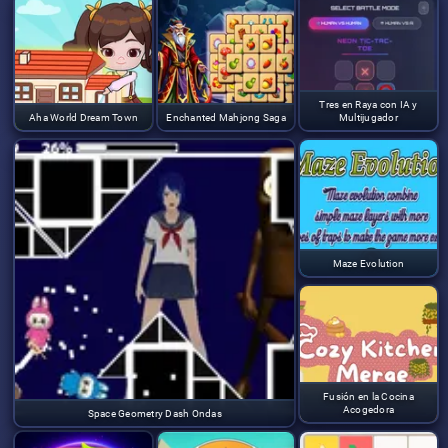
Tres en Raya con IA y
Aha World Dream Town
Enchanted Mahjong Saga
Multijugador
Maze Evolution
Fusión en la Cocina
Acogedora
Space Geometry Dash Ondas