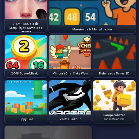
ASMR Estudio de
Maquillaje y Cambio de
Maestro de la Multiplicación
Imagen
2048 Space Mission
Minicraft Chef Cake Wars
Defensa de Torres 3D
Rompecabezas
Zippy Bird
Vector Parkour
Isométrico 3D