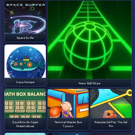
Space Surfer
Aqua Escape
Neon Ball Slope
Equilibrio de Cajas
Terminal Master Bus
Rescate del Pez: Tira del
Matemáticas
Tycoon
Pin