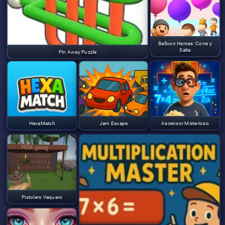
Balloon Heroes: Corre y
Salta
Pin Away Puzzle
HexaMatch
Jam Escape
Ascensor Misterioso
Pistolero Vaquero