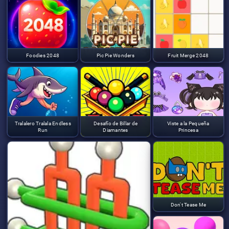
Foodies 2048
Pic Pie Wonders
Fruit Merge 2048
Tralalero Tralala Endless
Desafío de Billar de
Viste a la Pequeña
Run
Diamantes
Princesa
Don't Tease Me