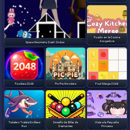
Fusión en la Cocina
Acogedora
Space Geometry Dash Ondas
Foodies 2048
Pic Pie Wonders
Fruit Merge 2048
Tralalero Tralala Endless
Desafío de Billar de
Viste a la Pequeña
Run
Diamantes
Princesa