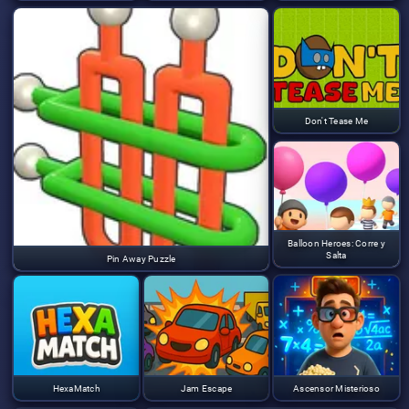
Don't Tease Me
Balloon Heroes: Corre y
Salta
Pin Away Puzzle
HexaMatch
Jam Escape
Ascensor Misterioso