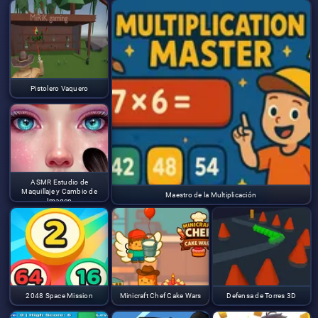
Pistolero Vaquero
ASMR Estudio de
Maquillaje y Cambio de
Maestro de la Multiplicación
Imagen
2048 Space Mission
Minicraft Chef Cake Wars
Defensa de Torres 3D