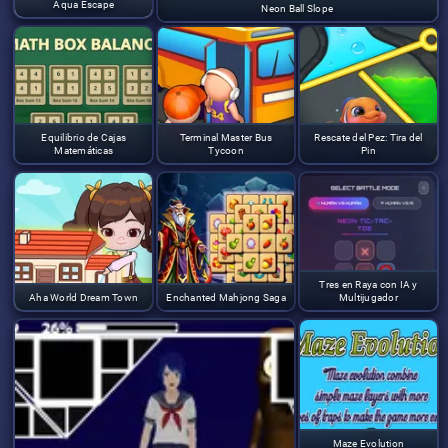
Aqua Escape
Neon Ball Slope
Equilibrio de Cajas
Terminal Master Bus
Rescate del Pez: Tira del
Matemáticas
Tycoon
Pin
Tres en Raya con IA y
Aha World Dream Town
Enchanted Mahjong Saga
Multijugador
Maze Evolution