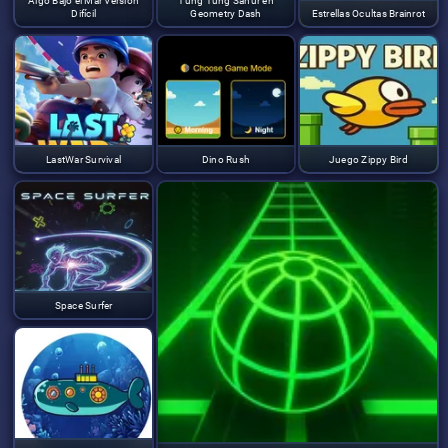
Algo Bajo el Mar Versión
Tung Tung Sahur en
Difícil
Geometry Dash
Estrellas Ocultas Brainrot
LastWar Survival
Dino Rush
Juego Zippy Bird
Space Surfer