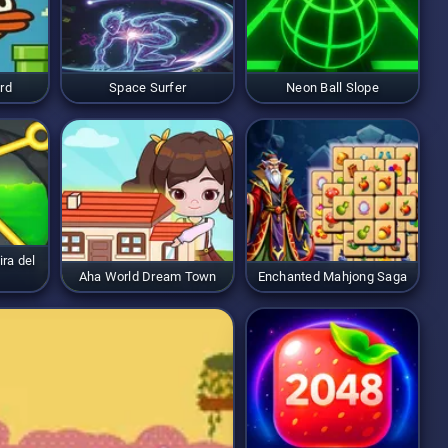
rd
Space Surfer
Neon Ball Slope
ira del
Aha World Dream Town
Enchanted Mahjong Saga