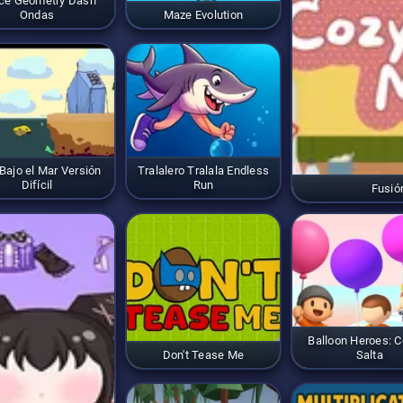
ce Geometry Dash
Ondas
Maze Evolution
Bajo el Mar Versión
Tralalero Tralala Endless
Difícil
Run
Fusió
Balloon Heroes: C
Don't Tease Me
Salta