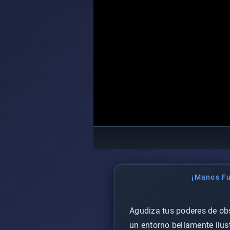
¡Manos Fu
Agudiza tus poderes de ob
un entorno bellamente ilus