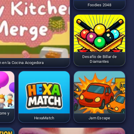
Foodies 2048
Desafío de Billar de
Diamantes
n en la Cocina Acogedora
orre y
HexaMatch
Jam Escape