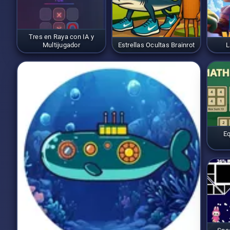
Tres en Raya con IA y
Multijugador
Estrellas Ocultas Brainrot
L
Eq