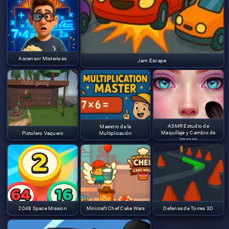
Ascensor Misterioso
Jam Escape
ASMR Estudio de
Maestro de la
Maquillaje y Cambio de
Pistolero Vaquero
Multiplicación
Imagen
2048 Space Mission
Minicraft Chef Cake Wars
Defensa de Torres 3D