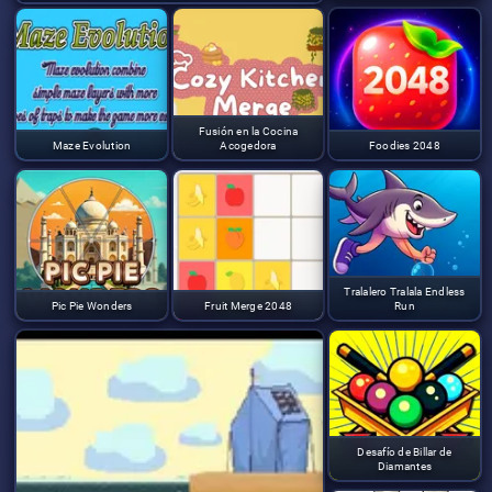
Fusión en la Cocina
Maze Evolution
Acogedora
Foodies 2048
Tralalero Tralala Endless
Pic Pie Wonders
Fruit Merge 2048
Run
Desafío de Billar de
Diamantes