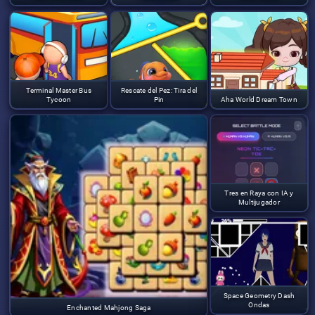
Terminal Master Bus
Rescate del Pez: Tira del
Tycoon
Pin
Aha World Dream Town
Tres en Raya con IA y
Multijugador
Space Geometry Dash
Ondas
Enchanted Mahjong Saga