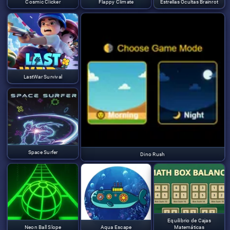
Cosmic Clicker
Flappy Climate
Estrellas Ocultas Brainrot
LastWar Survival
Space Surfer
Dino Rush
Equilibrio de Cajas
Neon Ball Slope
Aqua Escape
Matemáticas