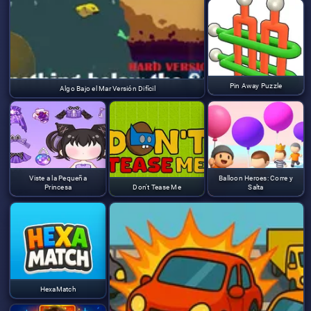
Pin Away Puzzle
Algo Bajo el Mar Versión Difícil
Viste a la Pequeña
Balloon Heroes: Corre y
Princesa
Don't Tease Me
Salta
HexaMatch