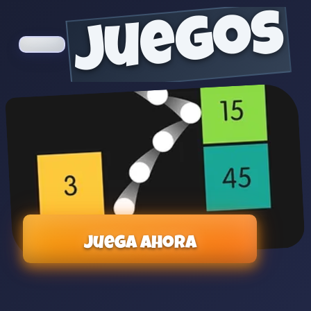
juegos
Juega ahora