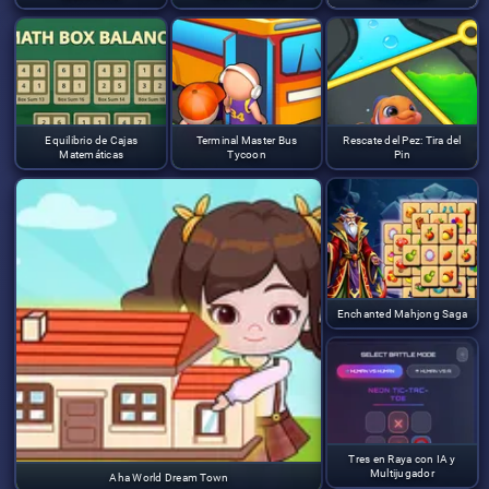
Equilibrio de Cajas
Terminal Master Bus
Rescate del Pez: Tira del
Matemáticas
Tycoon
Pin
Enchanted Mahjong Saga
Tres en Raya con IA y
Multijugador
Aha World Dream Town