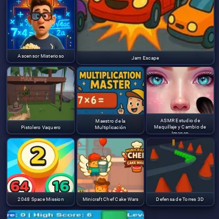
Ascensor Misterioso
Jam Escape
ASMR Estudio de
Maestro de la
Maquillaje y Cambio de
Pistolero Vaquero
Multiplicación
Imagen
2048 Space Mission
Minicraft Chef Cake Wars
Defensa de Torres 3D