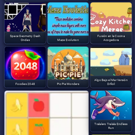
Space Geometry Dash
Fusión en la Cocina
Ondas
Maze Evolution
Acogedora
Algo Bajo el Mar Versión
Foodies 2048
Pic Pie Wonders
Difícil
Tralalero Tralala Endless
Run