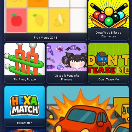
Desafío de Billar de
Diamantes
Fruit Merge 2048
Viste a la Pequeña
Pin Away Puzzle
Princesa
Don't Tease Me
HexaMatch