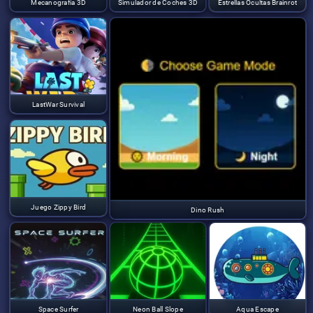
Mecanografía 3D
Simulador de Coches 3D
Estrellas Ocultas Brainrot
LastWar Survival
Juego Zippy Bird
Dino Rush
Space Surfer
Neon Ball Slope
Aqua Escape