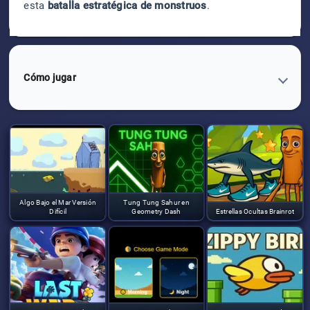
esta
batalla estratégica de monstruos
.
Cómo jugar
Algo Bajo el Mar Versión
Tung Tung Sahur en
Difícil
Geometry Dash
Estrellas Ocultas Brainrot