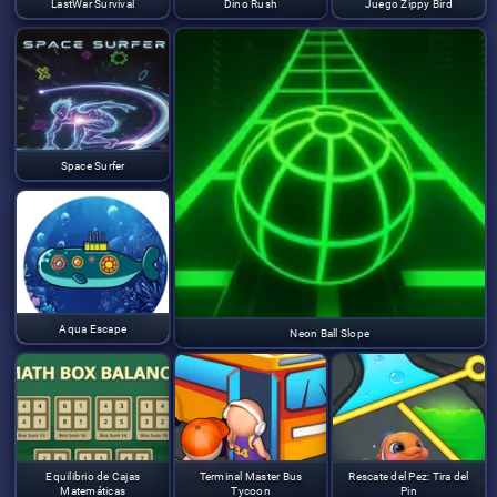
LastWar Survival
Dino Rush
Juego Zippy Bird
Space Surfer
Aqua Escape
Neon Ball Slope
Equilibrio de Cajas
Terminal Master Bus
Rescate del Pez: Tira del
Matemáticas
Tycoon
Pin