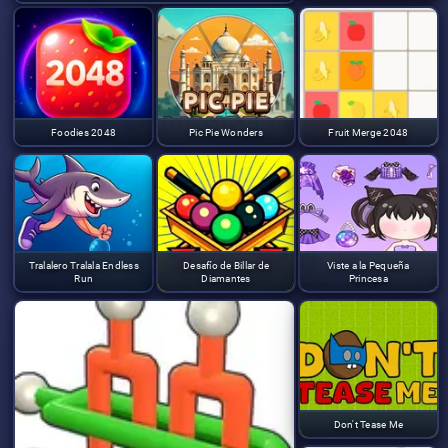
Foodies 2048
Pic Pie Wonders
Fruit Merge 2048
Tralalero Tralala Endless
Desafío de Billar de
Viste a la Pequeña
Run
Diamantes
Princesa
Don't Tease Me