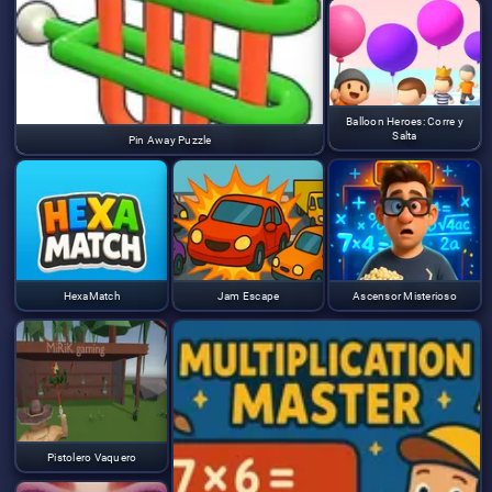
Balloon Heroes: Corre y
Salta
Pin Away Puzzle
HexaMatch
Jam Escape
Ascensor Misterioso
Pistolero Vaquero