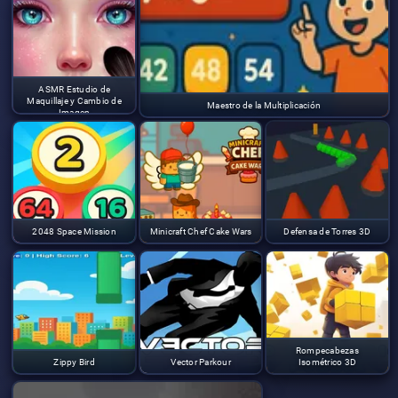
ASMR Estudio de
Maquillaje y Cambio de
Maestro de la Multiplicación
Imagen
2048 Space Mission
Minicraft Chef Cake Wars
Defensa de Torres 3D
Rompecabezas
Zippy Bird
Vector Parkour
Isométrico 3D