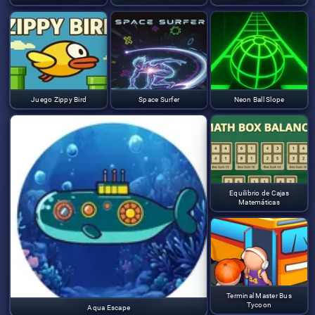
Juego Zippy Bird
Space Surfer
Neon Ball Slope
Equilibrio de Cajas
Matemáticas
Terminal Master Bus
Tycoon
Aqua Escape