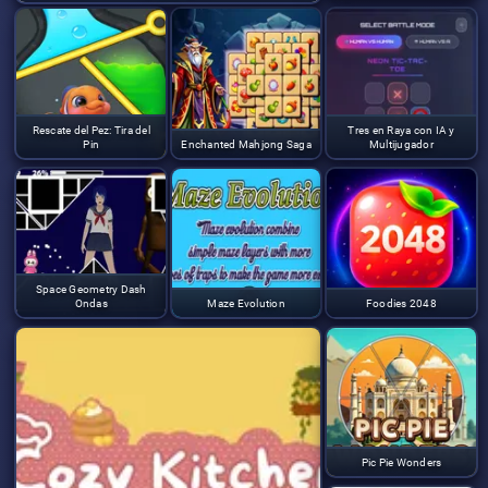
Rescate del Pez: Tira del
Tres en Raya con IA y
Pin
Enchanted Mahjong Saga
Multijugador
Space Geometry Dash
Ondas
Maze Evolution
Foodies 2048
Pic Pie Wonders