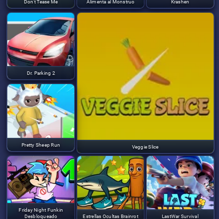
Don't Tease Me
Alimenta al Monstruo
Krashen
Dr. Parking 2
Pretty Sheep Run
Veggie Slice
Friday Night Funkin
Desbloqueado
Estrellas Ocultas Brainrot
LastWar Survival