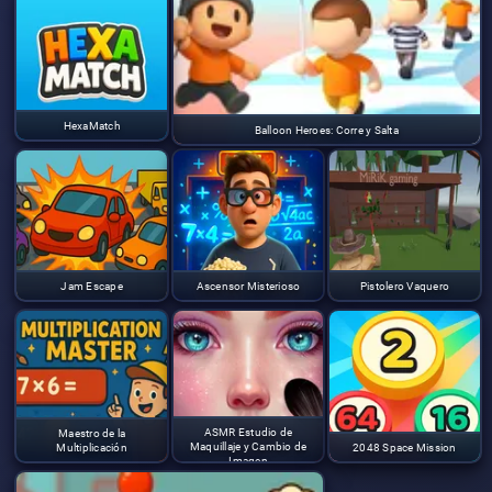
HexaMatch
Balloon Heroes: Corre y Salta
Jam Escape
Ascensor Misterioso
Pistolero Vaquero
ASMR Estudio de
Maestro de la
Maquillaje y Cambio de
Multiplicación
2048 Space Mission
Imagen