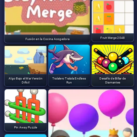
Fruit Merge 2048
Fusión en la Cocina Acogedora
Algo Bajo el Mar Versión
Tralalero Tralala Endless
Desafío de Billar de
Difícil
Run
Diamantes
Pin Away Puzzle