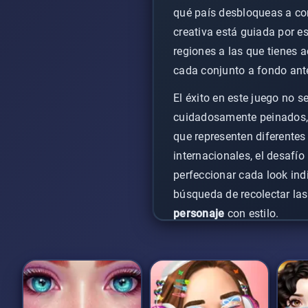
qué país desbloqueas a con
creativa está guiada por e
regiones a las que tienes 
cada conjunto a fondo ante
El éxito en este juego no s
cuidadosamente peinados, a
que representen diferente
internacionales, el desafí
perfeccionar cada look indi
búsqueda de recolectar las
personaje
con estilo.
Esto es más que un simple 
lente de la vida escolar. 
portafolio completo de rop