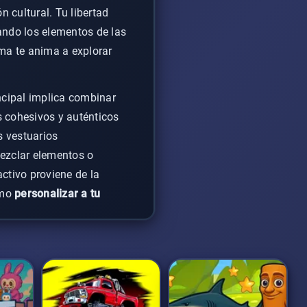
 cultural. Tu libertad
ando los elementos de las
ema te anima a explorar
incipal implica combinar
s cohesivos y auténticos
s vestuarios
mezclar elementos o
activo proviene de la
ómo
personalizar a tu
oda globales
a través de la
mientras construyes un