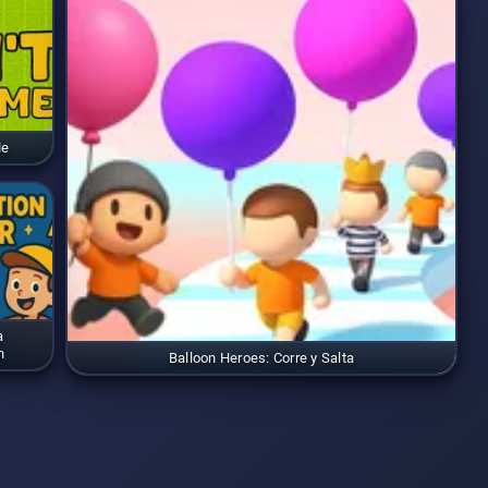
Me
a
n
Balloon Heroes: Corre y Salta