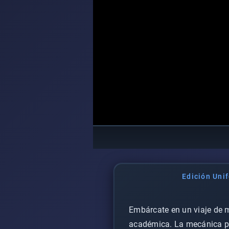
Edición Uni
Embárcate en un viaje de 
académica. La mecánica pri