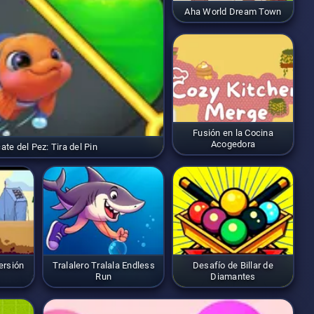
Aha World Dream Town
Fusión en la Cocina
Acogedora
ate del Pez: Tira del Pin
ersión
Tralalero Tralala Endless
Desafío de Billar de
Run
Diamantes