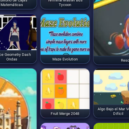
uilibrio de Cajas
Terminal Master Bus
Matemáticas
Tycoon
ce Geometry Dash
Ondas
Maze Evolution
Resc
Algo Bajo el Mar V
Fruit Merge 2048
Difícil