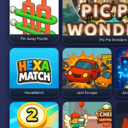
Pin Away Puzzle
Pic Pie Wonders
HexaMatch
Jam Escape
Asc