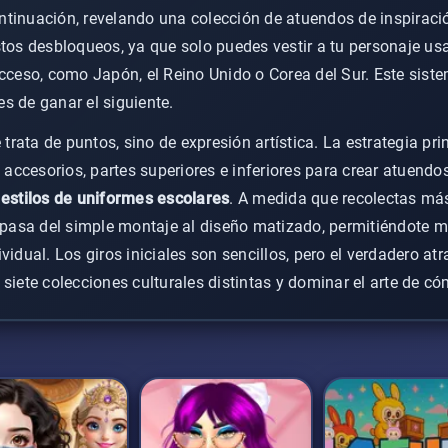
tinuación, revelando una colección de atuendos de inspiración
stos desbloqueos, ya que solo puedes vestir a tu personaje us
acceso, como Japón, el Reino Unido o Corea del Sur. Este sist
s de ganar el siguiente.
e trata de puntos, sino de expresión artística. La estrategia pr
ccesorios, partes superiores e inferiores para crear atuendo
s
estilos de uniformes escolares
. A medida que recolectas má
o pasa del simple montaje al diseño matizado, permitiéndote 
vidual. Los giros iniciales son sencillos, pero el verdadero atr
 siete colecciones culturales distintas y dominar el arte de c
desafío de vestir; es una exploración de las
tendencias de m
Descubre combinaciones únicas y encuentra tu estilo favorito 
a escolar internacional.