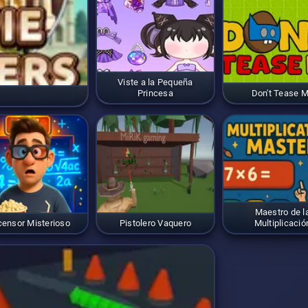
Viste a la Pequeña
Princesa
Don't Tease 
Maestro de l
ensor Misterioso
Pistolero Vaquero
Multiplicació