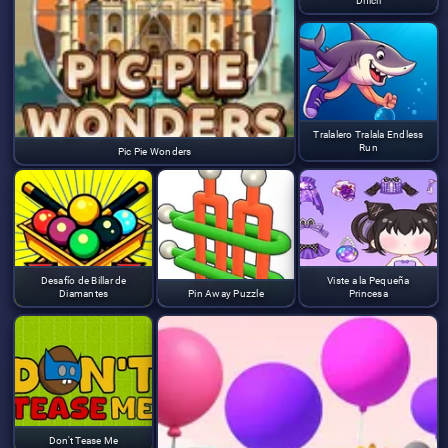
Difícil
Tralalero Tralala Endless
Run
Pic Pie Wonders
Desafío de Billar de
Viste a la Pequeña
Diamantes
Pin Away Puzzle
Princesa
Don't Tease Me