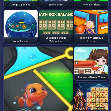
Juego Zippy Bird
Space Surfer
Neon Ball Slope
Equilibrio de Cajas
Terminal Master Bus
Aqua Escape
Matemáticas
Tycoon
Aha World Dream Town