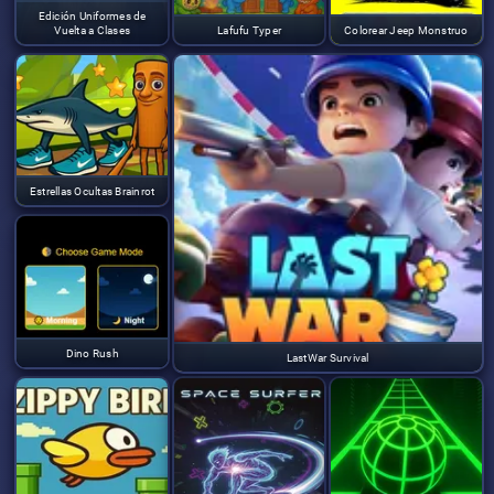
Edición Uniformes de
Vuelta a Clases
Lafufu Typer
Colorear Jeep Monstruo
Estrellas Ocultas Brainrot
Dino Rush
LastWar Survival