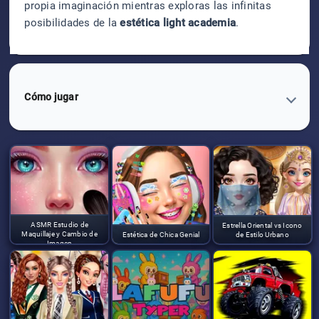
propia imaginación mientras exploras las infinitas
posibilidades de la
estética light academia
.
Cómo jugar
ASMR Estudio de
Estrella Oriental vs Icono
Maquillaje y Cambio de
Estética de Chica Genial
de Estilo Urbano
Imagen