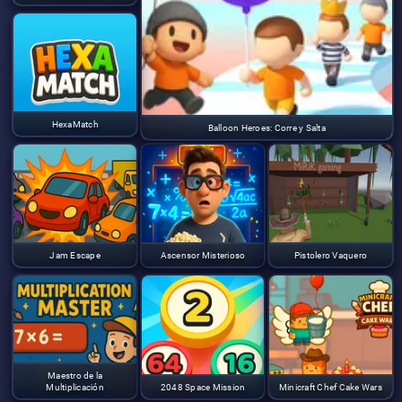
HexaMatch
Balloon Heroes: Corre y Salta
Jam Escape
Ascensor Misterioso
Pistolero Vaquero
Maestro de la
Multiplicación
2048 Space Mission
Minicraft Chef Cake Wars