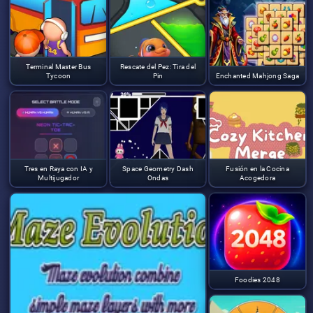
Terminal Master Bus
Rescate del Pez: Tira del
Tycoon
Pin
Enchanted Mahjong Saga
Tres en Raya con IA y
Space Geometry Dash
Fusión en la Cocina
Multijugador
Ondas
Acogedora
Foodies 2048