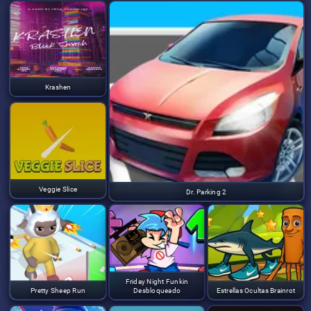
Krashen
Veggie Slice
Dr. Parking 2
Friday Night Funkin
Pretty Sheep Run
Desbloqueado
Estrellas Ocultas Brainrot