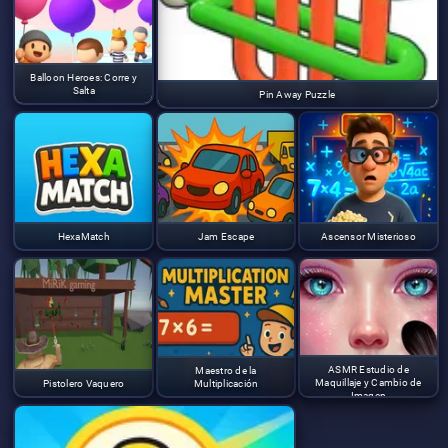
Balloon Heroes: Corre y
Salta
Pin Away Puzzle
HexaMatch
Jam Escape
Ascensor Misterioso
ASMR Estudio de
Maestro de la
Maquillaje y Cambio de
Pistolero Vaquero
Multiplicación
Imagen