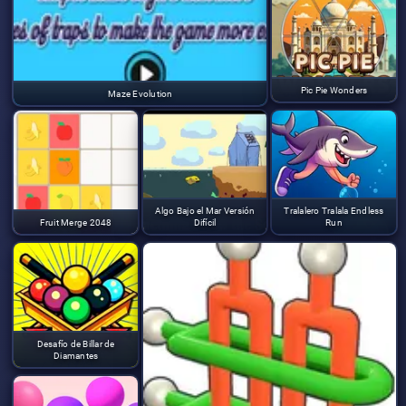
Pic Pie Wonders
Maze Evolution
Algo Bajo el Mar Versión
Tralalero Tralala Endless
Fruit Merge 2048
Difícil
Run
Desafío de Billar de
Diamantes