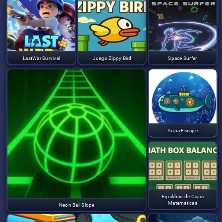
LastWar Survival
Juego Zippy Bird
Space Surfer
Aqua Escape
Equilibrio de Cajas
Matemáticas
Neon Ball Slope