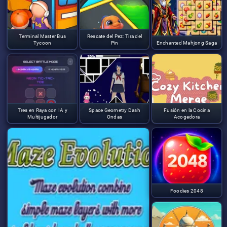
Terminal Master Bus
Rescate del Pez: Tira del
Tycoon
Pin
Enchanted Mahjong Saga
Tres en Raya con IA y
Space Geometry Dash
Fusión en la Cocina
Multijugador
Ondas
Acogedora
Foodies 2048