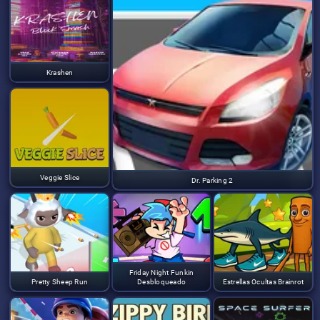
Krashen
Veggie Slice
Dr. Parking 2
Friday Night Funkin
Pretty Sheep Run
Desbloqueado
Estrellas Ocultas Brainrot