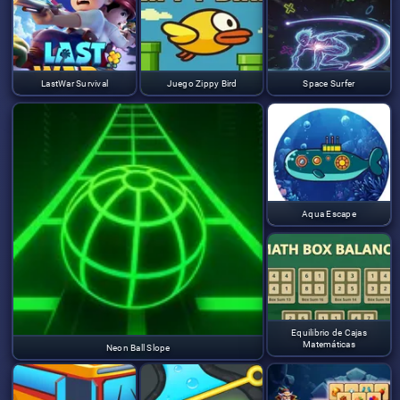
LastWar Survival
Juego Zippy Bird
Space Surfer
Aqua Escape
Equilibrio de Cajas
Matemáticas
Neon Ball Slope