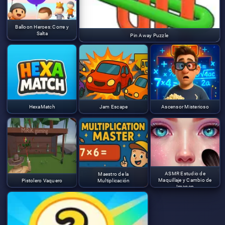
Balloon Heroes: Corre y
Salta
Pin Away Puzzle
HexaMatch
Jam Escape
Ascensor Misterioso
ASMR Estudio de
Maestro de la
Maquillaje y Cambio de
Pistolero Vaquero
Multiplicación
Imagen