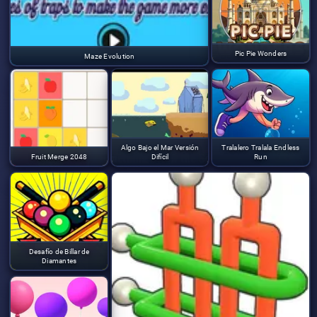
Pic Pie Wonders
Maze Evolution
Algo Bajo el Mar Versión
Tralalero Tralala Endless
Fruit Merge 2048
Difícil
Run
Desafío de Billar de
Diamantes