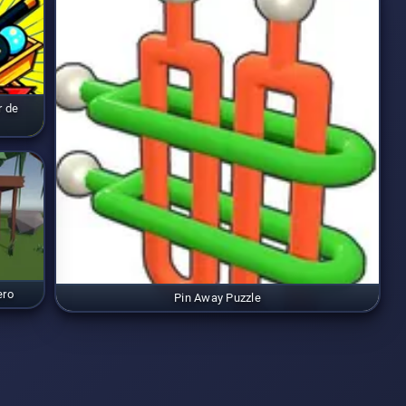
r de
ero
Pin Away Puzzle