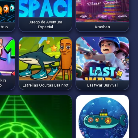
Juego de Aventura
struo
Espacial
Krashen
nkin
o
Estrellas Ocultas Brainrot
LastWar Survival