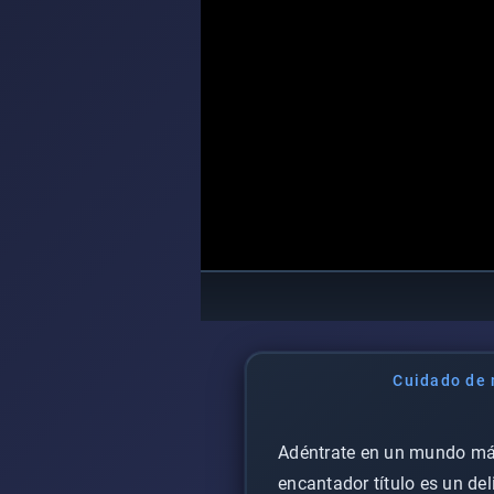
Cuidado de 
Adéntrate en un mundo mági
encantador título es un de