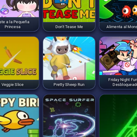
ste a la Pequeña
Princesa
Don't Tease Me
Alimenta al Mon
Friday Night Fu
Veggie Slice
Pretty Sheep Run
Desbloquead