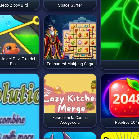
uego Zippy Bird
Space Surfer
te del Pez: Tira del
Pin
Enchanted Mahjong Saga
Fusión en la Cocina
Acogedora
Foodies 204