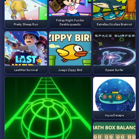
Friday Night Funkin
Pretty Sheep Run
Desbloqueado
Estrellas Ocultas Brainrot
LastWar Survival
Juego Zippy Bird
Space Surfer
Aqua Escape