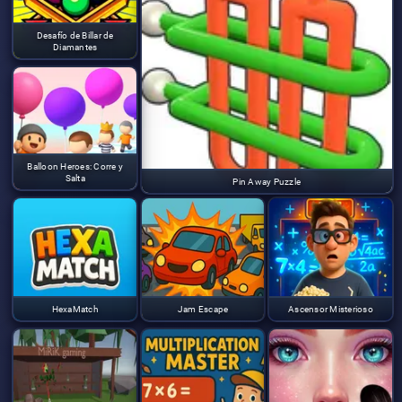
Desafío de Billar de
Diamantes
Balloon Heroes: Corre y
Salta
Pin Away Puzzle
HexaMatch
Jam Escape
Ascensor Misterioso