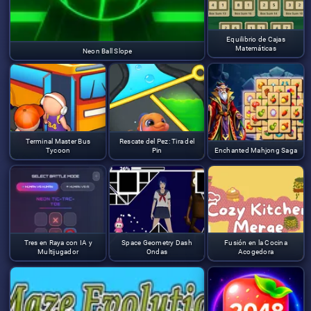
Equilibrio de Cajas
Matemáticas
Neon Ball Slope
Terminal Master Bus
Rescate del Pez: Tira del
Tycoon
Pin
Enchanted Mahjong Saga
Tres en Raya con IA y
Space Geometry Dash
Fusión en la Cocina
Multijugador
Ondas
Acogedora