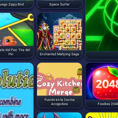
uego Zippy Bird
Space Surfer
te del Pez: Tira del
Pin
Enchanted Mahjong Saga
Fusión en la Cocina
Acogedora
Foodies 204