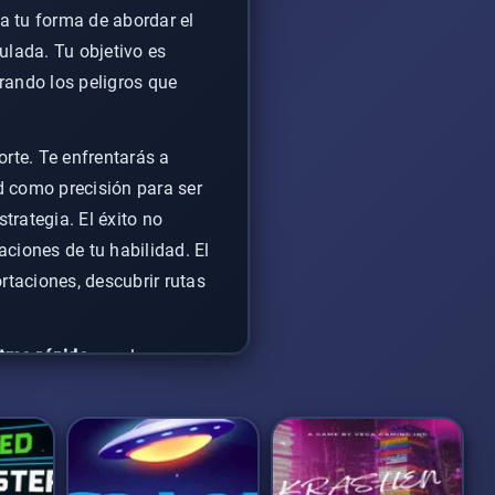
ma tu forma de abordar el
culada. Tu objetivo es
rando los peligros que
orte. Te enfrentarás a
d como precisión para ser
trategia. El éxito no
aciones de tu habilidad. El
taciones, descubrir rutas
itmo rápido
escala
ión, requiriéndote
el arte del teletransporte