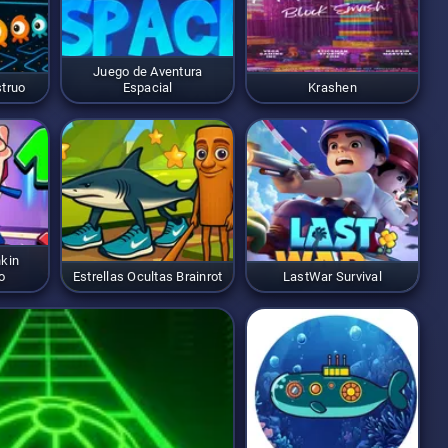
Juego de Aventura
struo
Espacial
Krashen
nkin
o
Estrellas Ocultas Brainrot
LastWar Survival