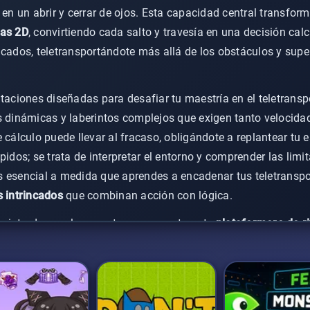
 en un abrir y cerrar de ojos. Esta capacidad central transfor
as 2D
, convirtiendo cada salto y travesía en una decisión cal
ncados, teletransportándote más allá de los obstáculos y supe
taciones diseñadas para desafiar tu maestría en el teletransp
s dinámicas y laberintos complejos que exigen tanto velocida
 cálculo puede llevar al fracaso, obligándote a replantear tu es
pidos; se trata de interpretar el entorno y comprender las limit
 esencial a medida que aprendes a encadenar tus teletranspor
s intrincados
que combinan acción con lógica.
s introducen el concepto suavemente, este
plataformero de r
 Las áreas posteriores exigen una ejecución impecable y previs
icar tus movimientos con varios pasos de antelación. Dominar 
este viaje exigente y gratificante.