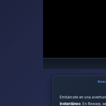
Rew
Embárcate en una aventura 
instantáneo
. En Rewarp, s