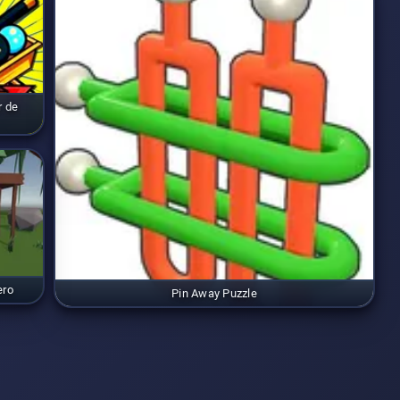
r de
ero
Pin Away Puzzle