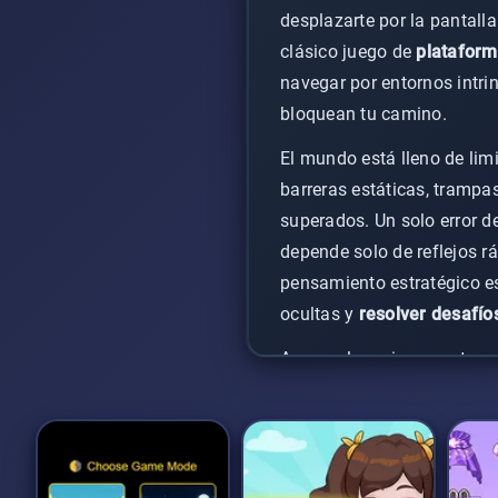
desplazarte por la pantalla
clásico juego de
plataform
navegar por entornos intri
bloquean tu camino.
El mundo está lleno de limi
barreras estáticas, trampa
superados. Un solo error de
depende solo de reflejos rá
pensamiento estratégico es
ocultas y
resolver desafío
Aunque las primeras etapa
rápidamente en dificultad.
anticipar patrones y planif
es la clave para conquistar 