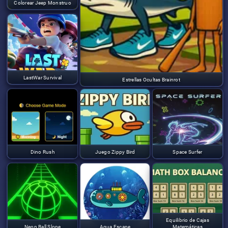
Colorear Jeep Monstruo
LastWar Survival
Estrellas Ocultas Brainrot
Dino Rush
Juego Zippy Bird
Space Surfer
Equilibrio de Cajas
Neon Ball Slope
Aqua Escape
Matemáticas