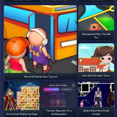
Rescate del Pez: Tira del
Pin
Aha World Dream Town
Terminal Master Bus Tycoon
Tres en Raya con IA y
Space Geometry Dash
Enchanted Mahjong Saga
Multijugador
Ondas