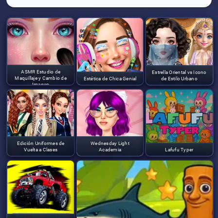
ASMR Estudio de
Estrella Oriental vs Icono
Maquillaje y Cambio de
Estética de Chica Genial
de Estilo Urbano
Imagen
Edición Uniformes de
Wednesday Light
Vuelta a Clases
Academia
Lafufu Typer