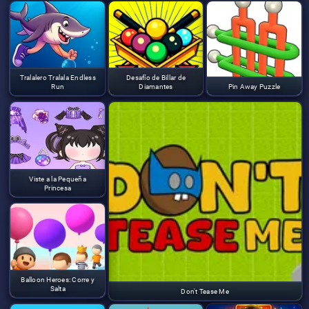
Tralalero Tralala Endless
Desafío de Billar de
Run
Diamantes
Pin Away Puzzle
Viste a la Pequeña
Princesa
Balloon Heroes: Corre y
Salta
Don't Tease Me