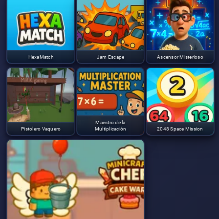
HexaMatch
Jam Escape
Ascensor Misterioso
Maestro de la
Pistolero Vaquero
Multiplicación
2048 Space Mission