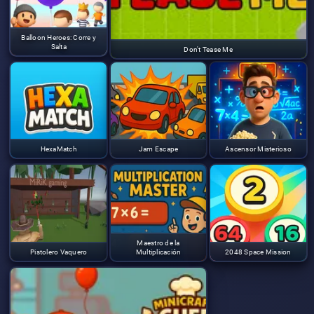
Balloon Heroes: Corre y
Salta
Don't Tease Me
HexaMatch
Jam Escape
Ascensor Misterioso
Maestro de la
Pistolero Vaquero
Multiplicación
2048 Space Mission