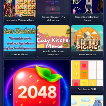
Tres en Raya con IA y
Space Geometry Dash
Enchanted Mahjong Saga
Multijugador
Ondas
Fusión en la Cocina
Maze Evolution
Acogedora
Pic Pie Wonders
Fruit Merge 2048