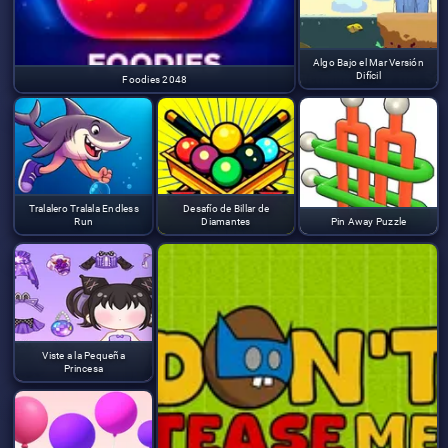
Algo Bajo el Mar Versión
Difícil
Foodies 2048
Tralalero Tralala Endless
Desafío de Billar de
Run
Diamantes
Pin Away Puzzle
Viste a la Pequeña
Princesa