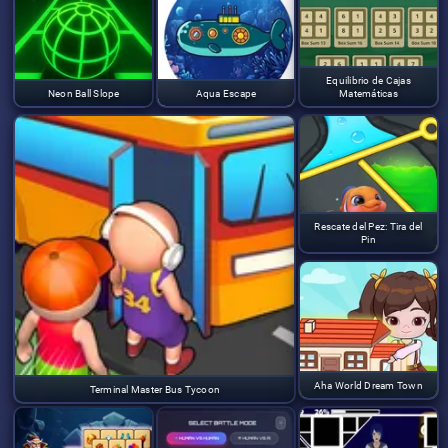
Equilibrio de Cajas
Neon Ball Slope
Aqua Escape
Matemáticas
Rescate del Pez: Tira del
Pin
Aha World Dream Town
Terminal Master Bus Tycoon