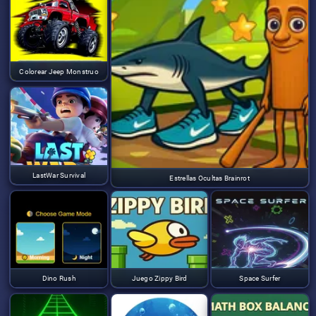
Colorear Jeep Monstruo
LastWar Survival
Estrellas Ocultas Brainrot
Dino Rush
Juego Zippy Bird
Space Surfer