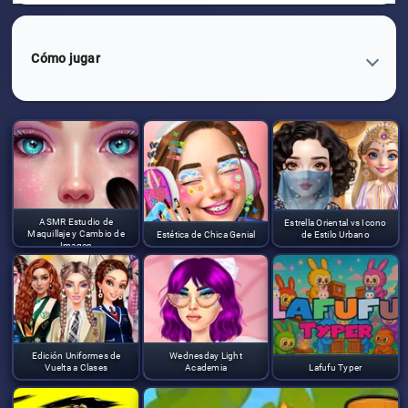
Cómo jugar
ASMR Estudio de
Estrella Oriental vs Icono
Maquillaje y Cambio de
Estética de Chica Genial
de Estilo Urbano
Imagen
Edición Uniformes de
Wednesday Light
Vuelta a Clases
Academia
Lafufu Typer