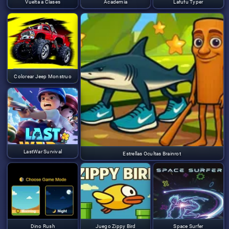
Vuelta a Clases
Academia
Lafufu Typer
Colorear Jeep Monstruo
LastWar Survival
Estrellas Ocultas Brainrot
Dino Rush
Juego Zippy Bird
Space Surfer