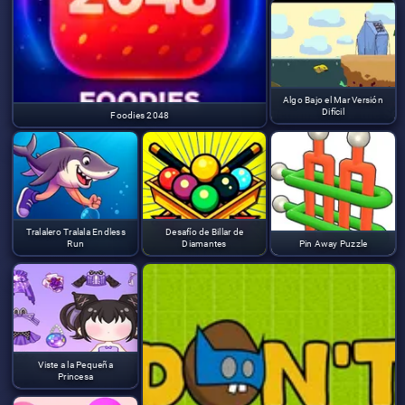
Algo Bajo el Mar Versión
Difícil
Foodies 2048
Tralalero Tralala Endless
Desafío de Billar de
Run
Diamantes
Pin Away Puzzle
Viste a la Pequeña
Princesa