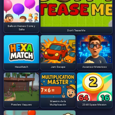
Balloon Heroes: Corre y
Salta
Don't Tease Me
HexaMatch
Jam Escape
Ascensor Misterioso
Maestro de la
Pistolero Vaquero
Multiplicación
2048 Space Mission