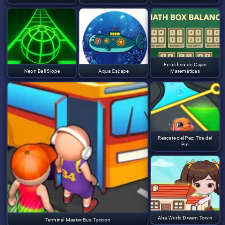
Equilibrio de Cajas
Neon Ball Slope
Aqua Escape
Matemáticas
Rescate del Pez: Tira del
Pin
Aha World Dream Town
Terminal Master Bus Tycoon