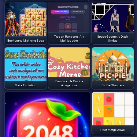
Tres en Raya con IA y
Space Geometry Dash
Enchanted Mahjong Saga
Multijugador
Ondas
Fusión en la Cocina
Maze Evolution
Acogedora
Pic Pie Wonders
Fruit Merge 2048