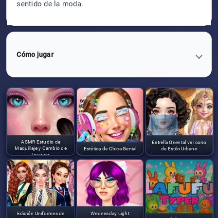
sentido de la moda.
Cómo jugar
ASMR Estudio de
Estrella Oriental vs Icono
Maquillaje y Cambio de
Estética de Chica Genial
de Estilo Urbano
Imagen
Edición Uniformes de
Wednesday Light