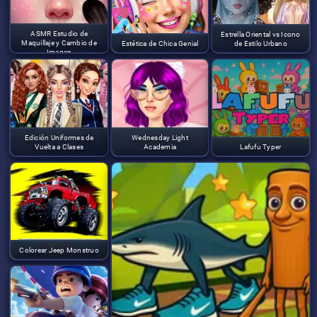
ASMR Estudio de
Estrella Oriental vs Icono
Maquillaje y Cambio de
Estética de Chica Genial
de Estilo Urbano
Imagen
Edición Uniformes de
Wednesday Light
Vuelta a Clases
Academia
Lafufu Typer
Colorear Jeep Monstruo