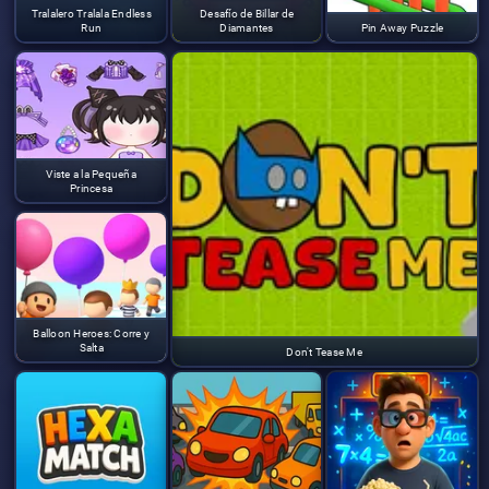
Tralalero Tralala Endless
Desafío de Billar de
Run
Diamantes
Pin Away Puzzle
Viste a la Pequeña
Princesa
Balloon Heroes: Corre y
Salta
Don't Tease Me