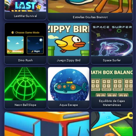
LastWar Survival
Estrellas Ocultas Brainrot
Dino Rush
Juego Zippy Bird
Space Surfer
Equilibrio de Cajas
Neon Ball Slope
Aqua Escape
Matemáticas