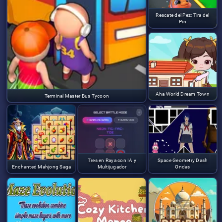
Rescate del Pez: Tira del
Pin
Aha World Dream Town
Terminal Master Bus Tycoon
Tres en Raya con IA y
Space Geometry Dash
Enchanted Mahjong Saga
Multijugador
Ondas